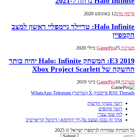
Halo Infinite נדחה ל-2021
סיימון מזיג
12 באוגוסט 2020
Halo Infinite: טריילר גיימפליי ראשון למצב
הקמפיין
מערכת GamePro
25 ביולי 2020
E3 2019: המשחק Halo: Infinite יהיה כותר
ההשקה של Xbox Project Scarlett
מערכת GamePro
10 ביוני 2019
Threads
RSS
פייסבוק
X (טוויטר)
Telegram
WhatsApp
רוטר מבזקי חדשות
רוטר סקופים
לוח שנה עברי
אתר זה נבנה ועוצב על-ידי קידומא | דיגיטל קריאייטיב
כל הזכויות שמורות לגיימפרו ישראל © 2025
Submit