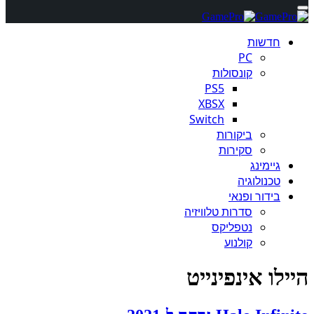
חדשות
PC
קונסולות
PS5
XBSX
Switch
ביקורות
סקירות
גיימינג
טכנולוגיה
בידור ופנאי
סדרות טלוויזיה
נטפליקס
קולנוע
היילו אינפינייט