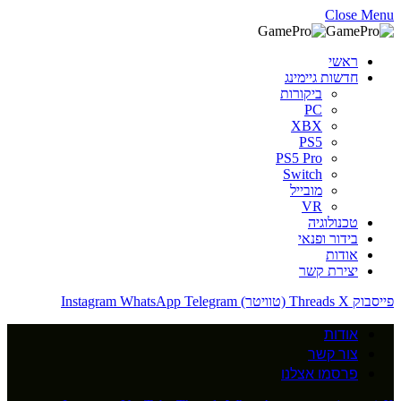
Close Menu
ראשי
חדשות גיימינג
ביקורות
PC
XBX
PS5
PS5 Pro
Switch
מובייל
VR
טכנולוגיה
בידור ופנאי
אודות
יצירת קשר
פייסבוק
X (טוויטר)
Threads
Telegram
WhatsApp
Instagram
אודות
צור קשר
פרסמו אצלנו