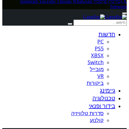
X (טוויטר)
פייסבוק
WhatsApp
Threads
YouTube
Instagram
Telegram
חדשות
PC
PS5
XBSX
Switch
מובייל
VR
ביקורות
גיימינג
טכנולוגיה
בידור ופנאי
סדרות טלוויזיה
קולנוע