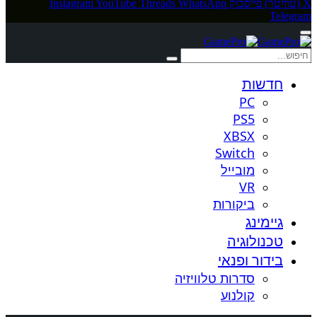
X (טוויטר)
פייסבוק
WhatsApp
Threads
YouTube
Instagram
Telegram
חדשות
PC
PS5
XBSX
Switch
מובייל
VR
ביקורות
גיימינג
טכנולוגיה
בידור ופנאי
סדרות טלוויזיה
קולנוע