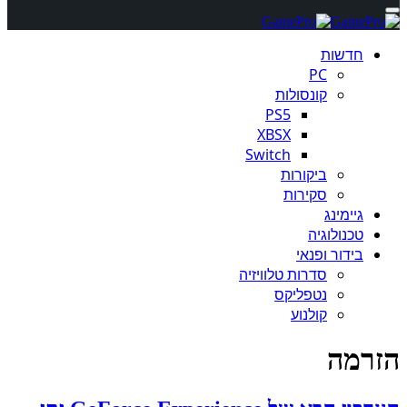
חדשות
PC
קונסולות
PS5
XBSX
Switch
ביקורות
סקירות
גיימינג
טכנולוגיה
בידור ופנאי
סדרות טלוויזיה
נטפליקס
קולנוע
הזרמה