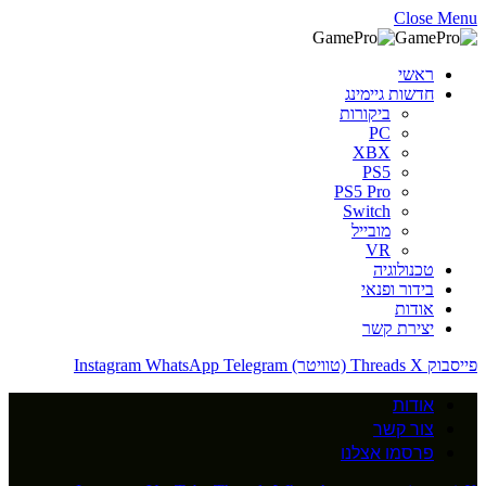
Close Menu
ראשי
חדשות גיימינג
ביקורות
PC
XBX
PS5
PS5 Pro
Switch
מובייל
VR
טכנולוגיה
בידור ופנאי
אודות
יצירת קשר
פייסבוק
X (טוויטר)
Threads
Telegram
WhatsApp
Instagram
אודות
צור קשר
פרסמו אצלנו