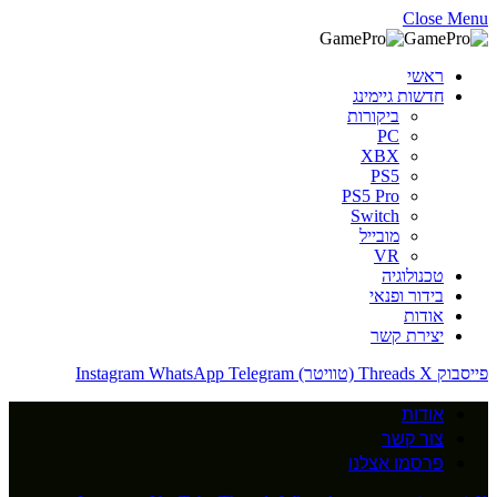
Close Menu
ראשי
חדשות גיימינג
ביקורות
PC
XBX
PS5
PS5 Pro
Switch
מובייל
VR
טכנולוגיה
בידור ופנאי
אודות
יצירת קשר
פייסבוק
X (טוויטר)
Threads
Telegram
WhatsApp
Instagram
אודות
צור קשר
פרסמו אצלנו