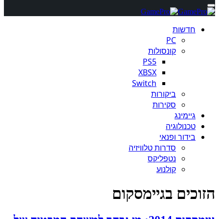
חדשות
PC
קונסולות
PS5
XBSX
Switch
ביקורות
סקירות
גיימינג
טכנולוגיה
בידור ופנאי
סדרות טלוויזיה
נטפליקס
קולנוע
הזוכים בגיימסקום