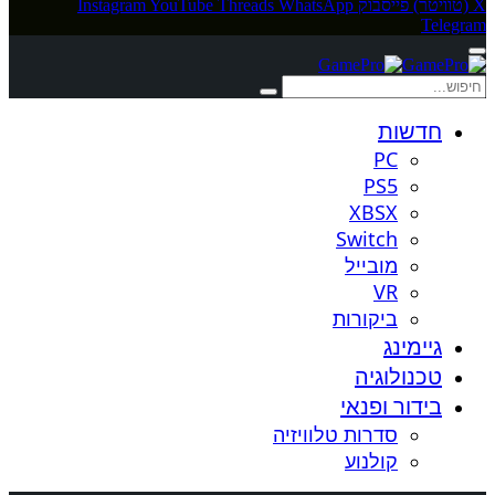
X (טוויטר)
פייסבוק
WhatsApp
Threads
YouTube
Instagram
Telegram
חדשות
PC
PS5
XBSX
Switch
מובייל
VR
ביקורות
גיימינג
טכנולוגיה
בידור ופנאי
סדרות טלוויזיה
קולנוע