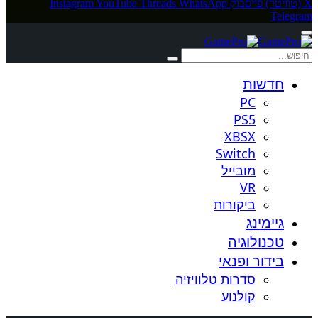
X (טוויטר)
פייסבוק
WhatsApp
Threads
YouTube
Instagram
Telegram
חדשות
PC
PS5
XBSX
Switch
מובייל
VR
ביקורות
גיימינג
טכנולוגיה
בידור ופנאי
סדרות טלוויזיה
קולנוע