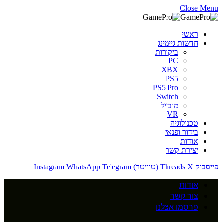
Close Menu
ראשי
חדשות גיימינג
ביקורות
PC
XBX
PS5
PS5 Pro
Switch
מובייל
VR
טכנולוגיה
בידור ופנאי
אודות
יצירת קשר
פייסבוק
X (טוויטר)
Threads
Telegram
WhatsApp
Instagram
אודות
צור קשר
פרסמו אצלנו