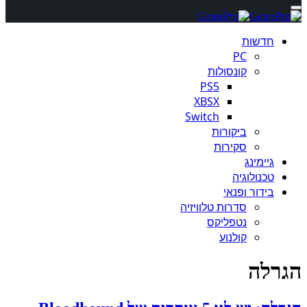
חדשות
PC
קונסולות
PS5
XBSX
Switch
ביקורות
סקירות
גיימינג
טכנולוגיה
בידור ופנאי
סדרות טלוויזיה
נטפליקס
קולנוע
הגרלה