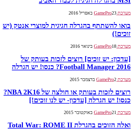
MSI בהגרלה חגיגית לכבוד האביב
מערכת GamePro
23 באפריל 2016
בואו להשתתף בהגרלה חגיגית למוצרי אנטק (יש
זוכים!)
מערכת GamePro
18 בינואר 2016
[עדכון: יש זוכים] רוצים לזכות בעותק של
Football Manager 2016? כנסו! יש הגרלה
מערכת GamePro
2 בדצמבר 2015
רוצים לזכות בעותק או חולצה של NBA 2K16?
כנסו! יש הגרלה [עדכון- יש לנו זוכים!]
מערכת GamePro
21 באוקטובר 2015
ואלה הזוכים בהגרלת Total War: ROME II