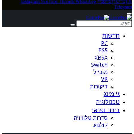
X (טוויטר)
פייסבוק
WhatsApp
Threads
YouTube
Instagram
Telegram
חדשות
PC
PS5
XBSX
Switch
מובייל
VR
ביקורות
גיימינג
טכנולוגיה
בידור ופנאי
סדרות טלוויזיה
קולנוע