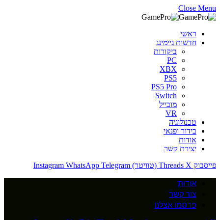
Close Menu
ראשי
חדשות גיימינג
ביקורות
PC
XBX
PS5
PS5 Pro
Switch
מובייל
VR
טכנולוגיה
בידור ופנאי
אודות
יצירת קשר
פייסבוק
X (טוויטר)
Threads
Telegram
WhatsApp
Instagram
אודות
צור קשר
פרסמו אצלנו