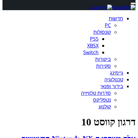
חדשות
PC
קונסולות
PS5
XBSX
Switch
ביקורות
סקירות
גיימינג
טכנולוגיה
בידור ופנאי
סדרות טלוויזיה
נטפליקס
קולנוע
דרגון קווסט 10