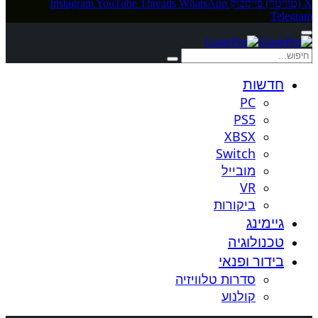
X (טוויטר)
פייסבוק
WhatsApp
Threads
YouTube
Instagram
Telegram
חדשות
PC
PS5
XBSX
Switch
מובייל
VR
ביקורות
גיימינג
טכנולוגיה
בידור ופנאי
סדרות טלוויזיה
קולנוע