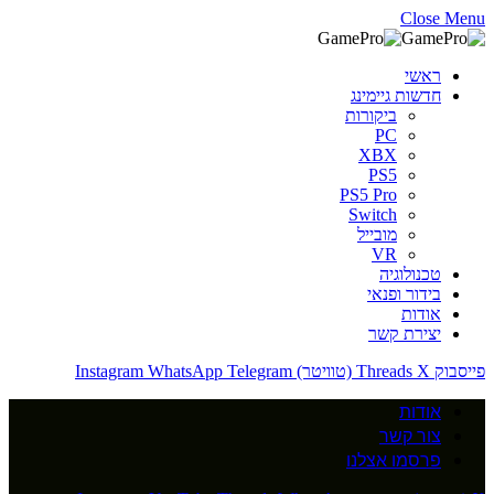
Close Menu
ראשי
חדשות גיימינג
ביקורות
PC
XBX
PS5
PS5 Pro
Switch
מובייל
VR
טכנולוגיה
בידור ופנאי
אודות
יצירת קשר
פייסבוק
X (טוויטר)
Threads
Telegram
WhatsApp
Instagram
אודות
צור קשר
פרסמו אצלנו