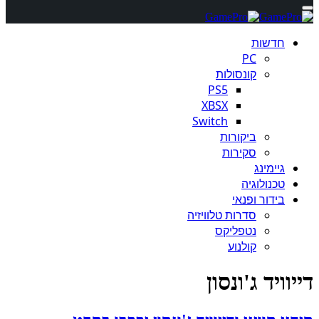
חדשות
PC
קונסולות
PS5
XBSX
Switch
ביקורות
סקירות
גיימינג
טכנולוגיה
בידור ופנאי
סדרות טלוויזיה
נטפליקס
קולנוע
דייוויד ג'ונסון