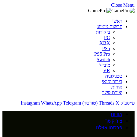
Close Menu
ראשי
חדשות גיימינג
ביקורות
PC
XBX
PS5
PS5 Pro
Switch
מובייל
VR
טכנולוגיה
בידור ופנאי
אודות
יצירת קשר
פייסבוק
X (טוויטר)
Threads
Telegram
WhatsApp
Instagram
אודות
צור קשר
פרסמו אצלנו