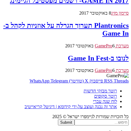
GAME IN 2017- רשמים מפסטיבל הגיימינג
סיימון מזיג
8 באוקטובר 2017
Plantronics תערוך הגרלה על אוזניות לקהל ב-
Game In
מערכת GamePro
6 באוקטובר 2017
לנובו ב-Game In Fest
מערכת GamePro
6 באוקטובר 2017
Threads
RSS
פייסבוק
X (טוויטר)
Telegram
WhatsApp
רוטר מבזקי חדשות
רוטר סקופים
לוח שנה עברי
אתר זה נבנה ועוצב על-ידי קידומא | דיגיטל קריאייטיב
כל הזכויות שמורות לגיימפרו ישראל © 2025
Submit