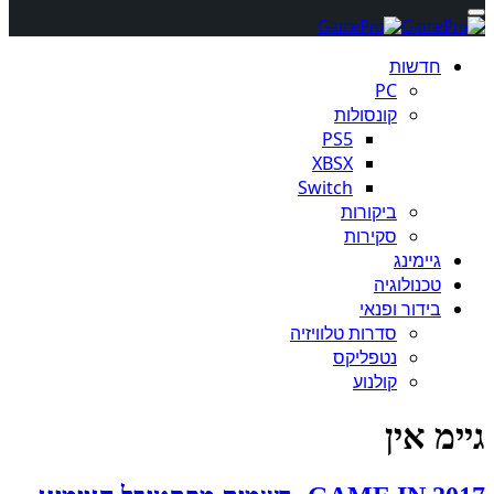
חדשות
PC
קונסולות
PS5
XBSX
Switch
ביקורות
סקירות
גיימינג
טכנולוגיה
בידור ופנאי
סדרות טלוויזיה
נטפליקס
קולנוע
גיימ אין