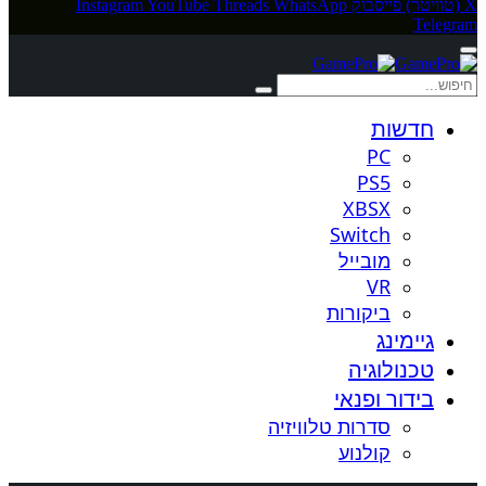
X (טוויטר)
פייסבוק
WhatsApp
Threads
YouTube
Instagram
Telegram
חדשות
PC
PS5
XBSX
Switch
מובייל
VR
ביקורות
גיימינג
טכנולוגיה
בידור ופנאי
סדרות טלוויזיה
קולנוע