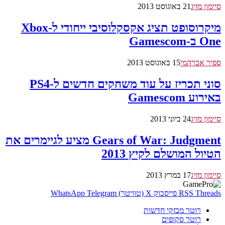
סיימון מזיג
21 באוגוסט 2013
מיקרוסופט תציג אקסקלוסיבי ייחודי ל-Xbox
One ב-Gamescom
ספיר אברהמי
15 באוגוסט 2013
סוני תכריז על עוד משחקים חדשים ל-PS4
באירוע Gamescom
סיימון מזיג
24 ביוני 2013
Gears of War: Judgment מציע לגיימרים את
הטיול המושלם לקיץ 2013
סיימון מזיג
17 במרץ 2013
Threads
RSS
פייסבוק
X (טוויטר)
Telegram
WhatsApp
רוטר מבזקי חדשות
רוטר סקופים