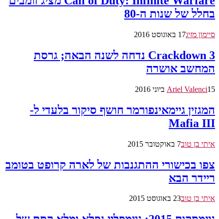
Call of Duty: Infinite Warfare מציג זומבים
בחלל של שנות ה-80
סיימון מזיג
17 באוגוסט 2016
Crackdown 3 נדחה לשנה הבאה; גרסת
המחשב אושרה
15 ביוני 2016
Ariel Valenci
המגזין גיימאינפורמר חושף סיקור בלעדי ל-
Mafia III
איתי בן טוב
7 באוקטובר 2015
צפו בכישורי ההתגנבות של לארה קרופט בטומב
ריידר הבא
איתי בן טוב
23 באוגוסט 2015