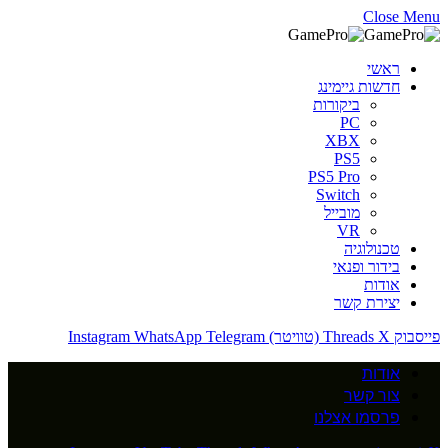
Close Menu
ראשי
חדשות גיימינג
ביקורות
PC
XBX
PS5
PS5 Pro
Switch
מובייל
VR
טכנולוגיה
בידור ופנאי
אודות
יצירת קשר
פייסבוק
X (טוויטר)
Threads
Telegram
WhatsApp
Instagram
אודות
צור קשר
פרסמו אצלנו