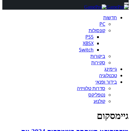
חדשות
PC
קונסולות
PS5
XBSX
Switch
ביקורות
סקירות
גיימינג
טכנולוגיה
בידור ופנאי
סדרות טלוויזיה
נטפליקס
קולנוע
גיימסקום