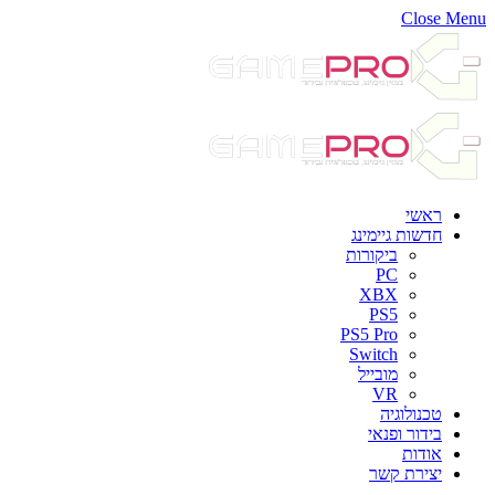
Close Menu
ראשי
חדשות גיימינג
ביקורות
PC
XBX
PS5
PS5 Pro
Switch
מובייל
VR
טכנולוגיה
בידור ופנאי
אודות
יצירת קשר