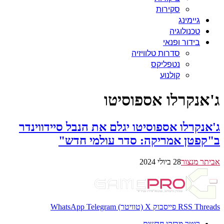
סקירות
גיימינג
טכנולוגיה
בידור ופנאי
סדרות טלוויזיה
נטפליקס
קולנוע
ג'אנקרלו אספוסיטו
ג'אנקרלו אספוסיטו יגלם את הנבל סיידווינדר
ב"קפטן אמריקה: סדר עולמי חדש"
אביתר מנצור
28 ביולי 2024
Threads
RSS
פייסבוק
X (טוויטר)
Telegram
WhatsApp
רוטר מבזקי חדשות