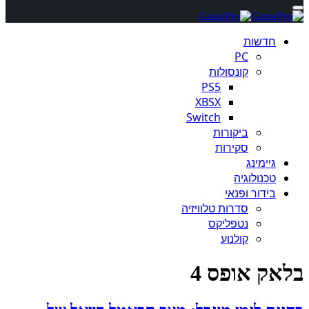
חדשות
PC
קונסולות
PS5
XBSX
Switch
ביקורות
סקירות
גיימינג
טכנולוגיה
בידור ופנאי
סדרות טלוויזיה
נטפליקס
קולנוע
בלאק אופס 4