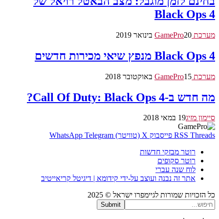
בחינם לזמן מוגבל: מצב הבאטל רויאל של
Black Ops 4
מערכת GamePro
20 בינואר 2019
Black Ops 4 מנפץ שיאי מכירות חדשים
מערכת GamePro
15 באוקטובר 2018
מה חדש ב-Call Of Duty: Black Ops 4?
סיימון מזיג
19 במאי 2018
Threads
RSS
פייסבוק
X (טוויטר)
Telegram
WhatsApp
רוטר מבזקי חדשות
רוטר סקופים
לוח שנה עברי
אתר זה נבנה ועוצב על-ידי קידומא | דיגיטל קריאייטיב
כל הזכויות שמורות לגיימפרו ישראל © 2025
Submit