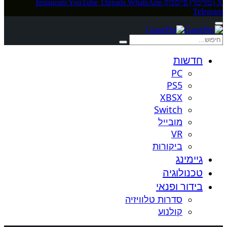
X (טוויטר)
פייסבוק
WhatsApp
Threads
YouTube
Instagram
Telegram
חדשות
PC
PS5
XBSX
Switch
מובייל
VR
ביקורות
גיימינג
טכנולוגיה
בידור ופנאי
סדרות טלוויזיה
קולנוע