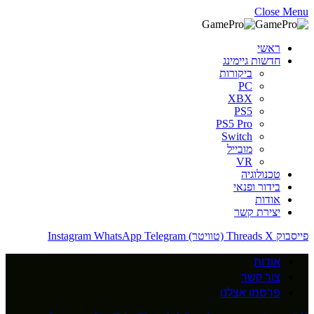
Close Menu
ראשי
חדשות גיימינג
ביקורות
PC
XBX
PS5
PS5 Pro
Switch
מובייל
VR
טכנולוגיה
בידור ופנאי
אודות
יצירת קשר
פייסבוק
X (טוויטר)
Threads
Telegram
WhatsApp
Instagram
אודות
צור קשר
פרסמו אצלנו