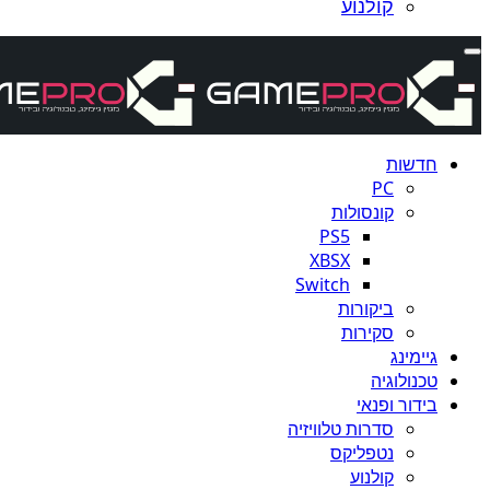
קולנוע
חדשות
PC
קונסולות
PS5
XBSX
Switch
ביקורות
סקירות
גיימינג
טכנולוגיה
בידור ופנאי
סדרות טלוויזיה
נטפליקס
קולנוע