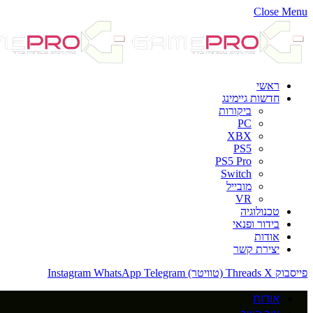
Close Menu
ראשי
חדשות גיימינג
ביקורות
PC
XBX
PS5
PS5 Pro
Switch
מובייל
VR
טכנולוגיה
בידור ופנאי
אודות
יצירת קשר
פייסבוק
X (טוויטר)
Threads
Telegram
WhatsApp
Instagram
אודות