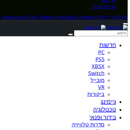
צור קשר
פרסמו אצלנו
X (טוויטר)
פייסבוק
Telegram
WhatsApp
Threads
YouTube
Instagram
חדשות
PC
PS5
XBSX
Switch
מובייל
VR
ביקורות
גיימינג
טכנולוגיה
בידור ופנאי
סדרות טלוויזיה