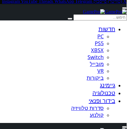
X (טוויטר)
פייסבוק
Telegram
WhatsApp
Threads
YouTube
Instagram
חדשות
PC
PS5
XBSX
Switch
מובייל
VR
ביקורות
גיימינג
טכנולוגיה
בידור ופנאי
סדרות טלוויזיה
קולנוע