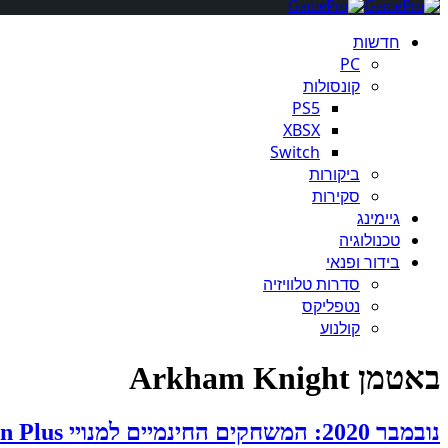
חדשות
PC
קונסולות
PS5
XBSX
Switch
ביקורות
סקירות
גיימינג
טכנולוגיה
בידור ופנאי
סדרות טלוויזיה
נטפליקס
קולנוע
באטמן Arkham Knight
נובמבר 2020: המשחקים החינמיים למנויי PlayStation Plus נחשפו