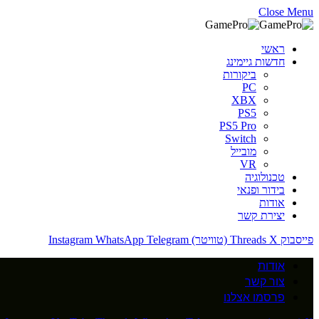
Close Menu
ראשי
חדשות גיימינג
ביקורות
PC
XBX
PS5
PS5 Pro
Switch
מובייל
VR
טכנולוגיה
בידור ופנאי
אודות
יצירת קשר
פייסבוק
X (טוויטר)
Threads
Telegram
WhatsApp
Instagram
אודות
צור קשר
פרסמו אצלנו