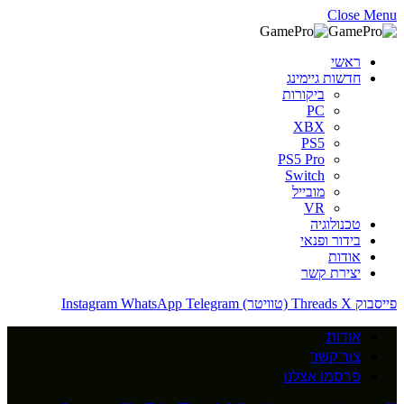
Close Menu
ראשי
חדשות גיימינג
ביקורות
PC
XBX
PS5
PS5 Pro
Switch
מובייל
VR
טכנולוגיה
בידור ופנאי
אודות
יצירת קשר
פייסבוק
X (טוויטר)
Threads
Telegram
WhatsApp
Instagram
אודות
צור קשר
פרסמו אצלנו