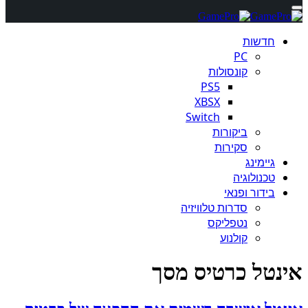
חדשות
PC
קונסולות
PS5
XBSX
Switch
ביקורות
סקירות
גיימינג
טכנולוגיה
בידור ופנאי
סדרות טלוויזיה
נטפליקס
קולנוע
אינטל כרטיס מסך