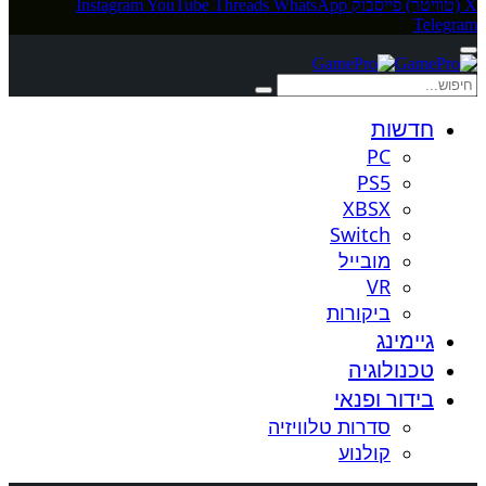
X (טוויטר)
פייסבוק
WhatsApp
Threads
YouTube
Instagram
Telegram
חדשות
PC
PS5
XBSX
Switch
מובייל
VR
ביקורות
גיימינג
טכנולוגיה
בידור ופנאי
סדרות טלוויזיה
קולנוע