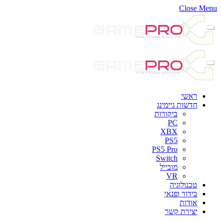
Close Menu
ראשי
חדשות גיימינג
ביקורות
PC
XBX
PS5
PS5 Pro
Switch
מובייל
VR
טכנולוגיה
בידור ופנאי
אודות
יצירת קשר