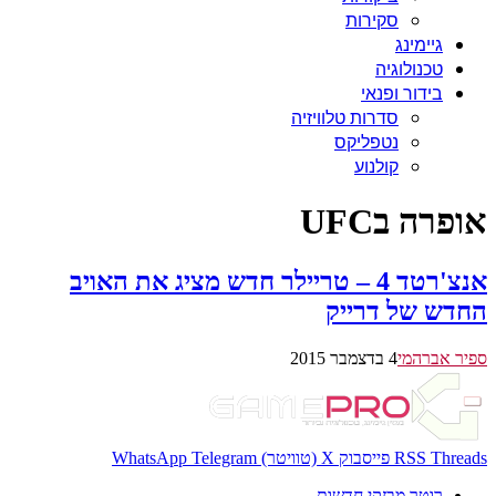
סקירות
גיימינג
טכנולוגיה
בידור ופנאי
סדרות טלוויזיה
נטפליקס
קולנוע
אופרה בUFC
אנצ'רטד 4 – טריילר חדש מציג את האויב
החדש של דרייק
ספיר אברהמי
4 בדצמבר 2015
Threads
RSS
פייסבוק
X (טוויטר)
Telegram
WhatsApp
רוטר מבזקי חדשות