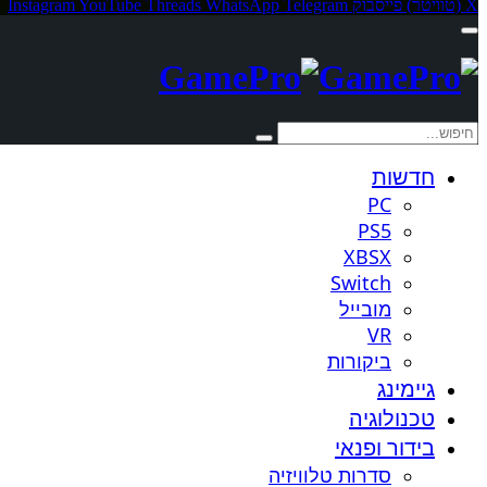
X (טוויטר)
פייסבוק
Telegram
WhatsApp
Threads
YouTube
Instagram
חדשות
PC
PS5
XBSX
Switch
מובייל
VR
ביקורות
גיימינג
טכנולוגיה
בידור ופנאי
סדרות טלוויזיה