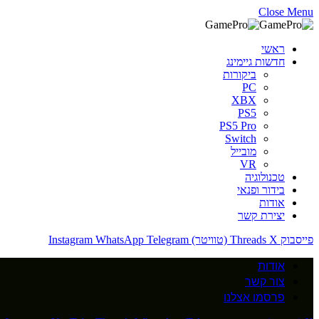
Close Menu
ראשי
חדשות גיימינג
ביקורות
PC
XBX
PS5
PS5 Pro
Switch
מובייל
VR
טכנולוגיה
בידור ופנאי
אודות
יצירת קשר
פייסבוק
X (טוויטר)
Threads
Telegram
WhatsApp
Instagram
אודות
צור קשר
פרסמו אצלנו