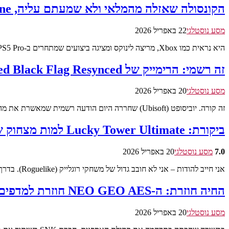
הקונסולה שאזלה מהמלאי ולא שמעתם עליה, Steam Machine מאחורייך !
מסע נוסטלגי
22 באפריל 2026
היא נראית כמו Xbox, מריצה לינוקס ומציגה ביצועים שמתחרים ב-PS5 Pro. הכירו את ה-Playnix, המכשיר…
זה רשמי: הרימייק של Assassin's Creed Black Flag Resynced יוכרז בקרוב
מסע נוסטלגי
20 באפריל 2026
זה קורה. יוביסופט (Ubisoft) שחררה היום הודעה רשמית שמאשרת את מה שכולנו קיווינו לו: Assassin's…
ביקורת: Lucky Tower Ultimate למות מצחוק שוב ושוב…
7.0
מסע נוסטלגי
20 באפריל 2026
אני חייב להודות – אני לא חובב גדול של משחקי רוגלייק (Roguelike). בדרך כלל, הלופ…
החיה חוזרת: ה-NEO GEO AES חוזרת למדפים בחומרה מקורית!
מסע נוסטלגי
20 באפריל 2026