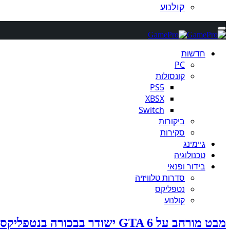
קולנוע
חדשות
PC
קונסולות
PS5
XBSX
Switch
ביקורות
סקירות
גיימינג
טכנולוגיה
בידור ופנאי
סדרות טלוויזיה
נטפליקס
קולנוע
מבט מורחב על GTA 6 ישודר בבכורה בנטפליקס ב-27 באוגוסט