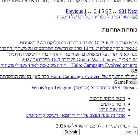
בבשורה שהכתה בתדהמה את קהילת האספנים, חברת SNK בשיתוף עם Plaion הודיעו על השקתה המחודשת…
Previous
1
…
3
4
5
6
7
…
981
Next
כותרות אחרונות
מבט מורחב על GTA 6 ישודר בבכורה בנטפליקס ב-27 באוגוסט
אטארי בדרך להוליווד: עד 10 סרטים חדשים המבוססים על משחקי החברה
סגה לא מוותרת על המשחקים הפיזיים: "ההתרחבות הדיגיטלית חיונית"
יש תאריך: God of War: Laufey ישוחרר ב-16 בפברואר 2027
ביקורת: Halo: Campaign Evolved – חזרה מלוטשת לאחד מגדולי משחקי היריות
8.5
טריילר ההשקה של Halo: Campaign Evolved כבר כאן, הגישה המוקדמת נפתחה היום
Threads
RSS
פייסבוק
X (טוויטר)
Telegram
WhatsApp
רוטר מבזקי חדשות
רוטר סקופים
לוח שנה עברי
אתר זה נבנה ועוצב על-ידי קידומא | דיגיטל קריאייטיב
כל הזכויות שמורות לגיימפרו ישראל © 2025
Submit