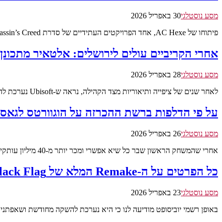
מסע נוסטלגי
30 באפריל 2026
פיתוחו של AC Hexe, אחד הפרויקטים העתידיים של סדרת Assassin’s Creed מבית Ubisoft, מתמודד עם…
אחרי הקריביים עולים לירושלים: אלטאיר מתכונן
מסע נוסטלגי
28 באפריל 2026
לאחר שנים של ציפייה ותיאוריות מצד הקהילה, נראה ש-Ubisoft נערכת להחזיר את הגלגל לאחור אל…
על פי הדלפות ברשת ההכרזה על הוגוורטס לגאסי 2 קרובה מתמי
מסע נוסטלגי
26 באפריל 2026
אחרי שהמשחק הראשון שבר כל שיא אפשרי ומכר יותר מ-40 מיליון עותקים, זה כבר לא…
כל הפרטים על ה-Remake המלא של Black Flag ותאריך היציאה הרשמי
מסע נוסטלגי
23 באפריל 2026
באופן רשמי יוביסופט מודיעה לנו כי היא נערכת להשקה מחודשת ושאפת