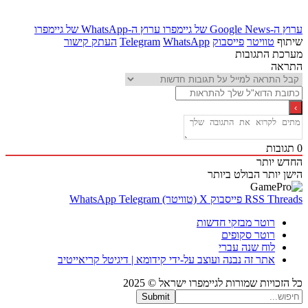
Goo של גיימפרו
ערוץ ה-WhatsApp של גיימפרו
ף
טוויטר
פייסבוק
WhatsApp
Telegram
העתק קישור
ת התגובות
אה
בות
 יותר
 יותר
הבולט ביותר
Thr
RSS
פייסבוק
X (טוויטר)
Telegram
WhatsApp
רוטר מבזקי חדשות
רוטר סקופים
לוח שנה עברי
אתר זה נבנה ועוצב על-ידי קידומא | דיגיטל קריאייטיב
כויות שמורות לגיימפרו ישראל © 2025
Submit