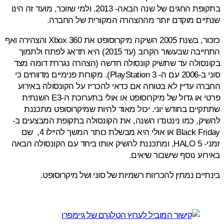
בתקופת החגים של שנה הבאה- 2013. ולמי שזוכר, מועד זה הינו
יים מוקדם יותר מההצהרה המקורית של החברה
.
כזכור, בשנת 2005 השיקה מיקרוסופט את Xbox 360 והצהירה ואף
התחייבה שבעשור הקרוב (עד 2015) היא תדאג לפתח ולתמוך
סולה עד שתשיק קונסולה חדשה (הצהרה נגררת דומה מצד
PlayStation ).
מקורות פנימיים מדווחים כי
ה עדיין לא בטוחה אם כדאי להכריז על הקונסולה באירוע
פרטי או גדול של מיקרוסופט או אולי בתערוכת ה-E3 השנתית
יים בחודש יוני.
יכול מאוד להיות שמיקרוסופט מתכננת
ק, כמו נינטנדו השנה, את הקונסולה בתקופת המבצעים ב-
Black Friday או אולי היא מבשלת כותר המשך להיילו 4, שם
זמני- HALO 5, ומתכננת להשיק אותו ביחד עם הקונסולה הבאה
וע נוסף שישבור שיאים.
יים נמתין להכרזות רשמיות של סוני ושל מיקרוסופט.