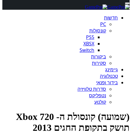
חדשות
PC
קונסולות
PS5
XBSX
Switch
ביקורות
סקירות
גיימינג
טכנולוגיה
בידור ופנאי
סדרות טלוויזיה
נטפליקס
קולנוע
(שמועה) קונסולת ה- Xbox 720
שק בתקופת החגים 2013