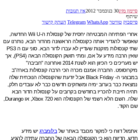
ן מזיג
30 בנובמבר 2012
אין תגובות
ף
בוק
טוויטר
WhatsApp
Telegram
העתק קישור
 הפתיחה המבטיחה יחסית של קונסולת ה-
Wii U
החדשה,
ר להגדיר אותה כקונסולה הראשונה מהדור הבא, נותרנו עם
קונסולות מזקנות שעדיין לא עברו לדור הבא.
סוני עם ה PS3
שאין הרבה מידע על אם, ומתי תושק הקונסולה הבאה (PS4), אך
עריכים כי הכיוון הוא לשנת 2014
ואחרונה "חביבה"
וסופט. החברה אמנם מכרה הכי הרבה קונסולות בארה"ב
במבצעי ה- Black Friday אבל יודעת שהקונסולה הנוכחית שלה
ת כבר בערוב ימיה ומשחקים חדשים כבר לא עובדים חלק,
 חייבת להכריז בחודשים בקרובים על קונסולת הדור הבא
שלה. השם הלא רשמי של הקונסולה הוא Xbox 720, או Durango,
הקוד.
ל דווח כי למקור מכובד באתר של
בלומברג
יש מידע
.
הדיווח הוא כי הקונסולה הבאה של החברה עתידה להגיע