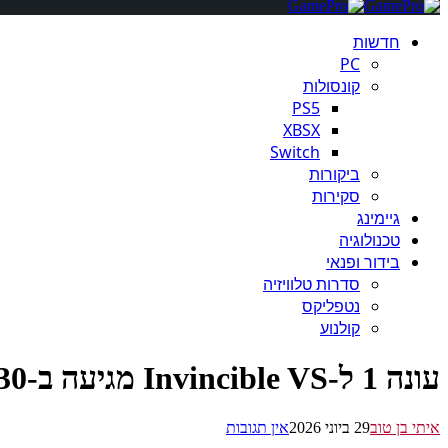
חדשות
PC
קונסולות
PS5
XBSX
Switch
ביקורות
סקירות
גיימינג
טכנולוגיה
בידור ופנאי
סדרות טלוויזיה
נטפליקס
קולנוע
עונה 1 ל-Invincible VS מגיעה ב-30 ביוני: שתי דמויות DLC חדשות ותוכן נוסף
איתי בן טוב
29 ביוני 2026
אין תגובות