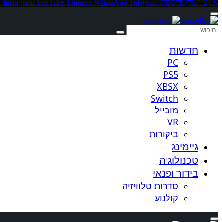
X (טוויטר)
פייסבוק
Telegram
WhatsApp
Threads
YouTube
Instagram
חדשות
PC
PS5
XBSX
Switch
מובייל
VR
ביקורות
גיימינג
טכנולוגיה
בידור ופנאי
סדרות טלוויזיה
קולנוע