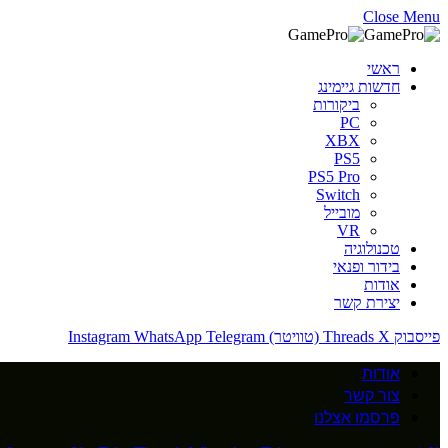
Close Menu
ראשי
חדשות גיימינג
ביקורות
PC
XBX
PS5
PS5 Pro
Switch
מובייל
VR
טכנולוגיה
בידור ופנאי
אודות
יצירת קשר
פייסבוק
X (טוויטר)
Threads
Telegram
WhatsApp
Instagram
אודות
צור קשר
פרסמו אצלנו