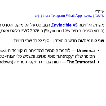
שיתוף
פייסבוק
טוויטר
WhatsApp
Telegram
העתק קישור
משחק הלחימה
Invincible VS
, המבוסס על הקומיקס והסרט המצ
(הזרוע הפנים-ביתית של Skybound) ב-EVO 2026 בלאס וגאס, שם הוצג המשחק במלואו לקראת ההשקה.
שני לוחמים/ות חדשים
העדכון יוסיף לקרב שתי דמויות:
Universa
הסופר שלה “Entropy” סופג פגזים, ומשמש כלי הגנתי-טקטי.
The Immortal
— דמות גברית התקפית-מהירה (rushdown) עם יכולת קומה חזרה לחיים פעם אחת במשך הקרב לאחר נפילה.