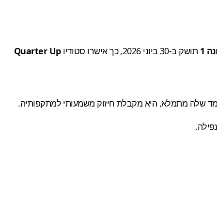
נה 1
תושק ב-30 ביוני 2026, כך אישרו סטודיו
Quarter Up
 מד ה-Boost של היריב, מה שמקשה עליו להפעיל מהלכי EX וסופרים. כשהמד שלה מתמלא, היא מקבלת חיזוק משמעותי למתקפותיה.