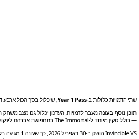
שתי הדמויות כלולות ב-
Year 1 Pass
, שיכלול בסך הכול ארבע דמויות DLC במהלך השנה — עונה 2 (אוקטובר) ועונה 3 (דצמבר) יוסיפו ע
תוכן נוסף בעונה
מעבר לדמויות, העדכון יכלול גם מצב משחק 
— כולל סקין מיוחד ל-The Immortal בתחפושת אברהם לינקולן.