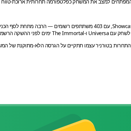
המפתחים למצב את המשחק כפלטפורמה תחרותית ארוכת-טווח ולא 
(26–28 ביוני) על בימת ה-Showcase, עם 403 משתתפים רשומי
ני ההשקה הרשמית.