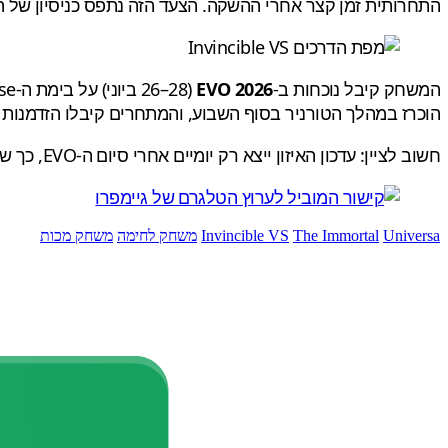
התחרותית זמן קצר אחרי ההשקה. הצעד הזה נתפס כניסיון של 
המשחק קיבל נוכחות ב-
EVO 2026
הוכרז במהלך הטורניר בסוף השבוע, והמתחרים קיבלו הזדמנות לשחק עם Universa ו-The Immortal ימים לפ
חשוב לציין: עדכון האיזון ייצא רק יומיים אחרי סיום ה-EVO, כך שהתחרות בטורניר עצמו תתקיים על הגרסה הלא-מתוקנת של המשחק.
Universa
The Immortal
Invincible VS
משחק לחימה
משחק מכות