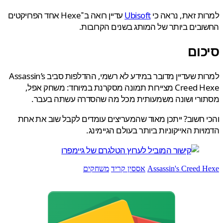
ת זאת, נראה כי
Ubisoft
עדיין רואה ב־Hexe אחד הפרויקטים
בים ביותר של המותג בשנים הקרובות.
כום
למרות שעדיין מדובר במידע לא רשמי, ההדלפות סביב Assassin’s
Creed Hexe מציירות תמונה מסקרנת במיוחד: משחק אפל,
ורי ושונה משמעותית מכל מה שהסדרה עשתה בעבר.
 חשוב? ייתכן מאוד שהמעריצים עומדים לקבל שוב את אחת
יות האייקוניות ביותר בעולם הגיימינג.
Assassin's Creed 
אססין קריד
משחקים