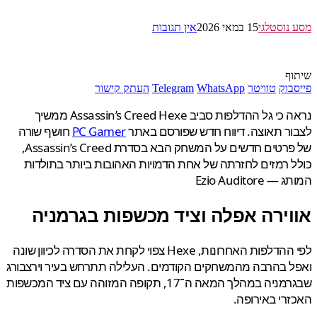
נוסטלגי
15 במאי 2026
אין תגובות
ף
בוק
טוויטר
WhatsApp
Telegram
העתק קישור
נראה כי גל ההדלפות סביב Assassin’s Creed Hexe ממשיך
ר תאוצה. דיווח חדש שפורסם באתר
PC Gamer
חושף שורה
של פרטים חדשים על המשחק הבא בסדרת Assassin’s Creed,
 רמזים לחזרתה של אחת הדמויות האהובות ביותר בתולדות
Ezio Auditore
וירה אפלה וציד מכשפות בגרמניה
לפי ההדלפות האחרונות, Hexe צפוי לקחת את הסדרה לכיוון שונה
 בהרבה מהמשחקים הקודמים. העלילה תתרחש בעיר וירצבורג
שבגרמניה במהלך המאה ה־17, תקופה המזוהה עם ציד המכשפות
רי באירופה.