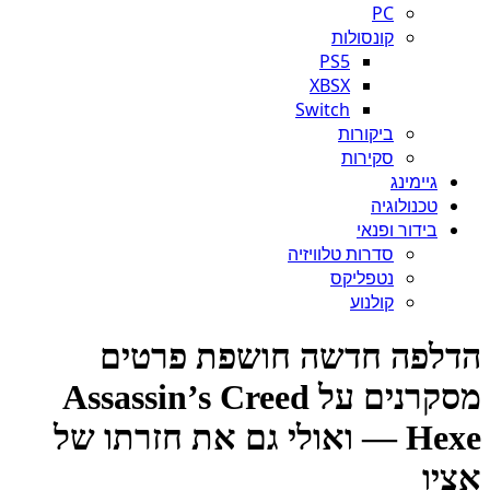
PC
קונסולות
PS5
XBSX
Switch
ביקורות
סקירות
גיימינג
טכנולוגיה
בידור ופנאי
סדרות טלוויזיה
נטפליקס
קולנוע
לפה חדשה חושפת פרטים
מסקרנים על Assassin’s Creed
Hexe — ואולי גם את חזרתו של
יו