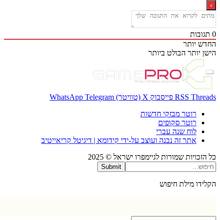
בות
 יותר
 יותר
הבולט ביותר
Thr
RSS
פייסבוק
X (טוויטר)
Telegram
WhatsApp
רוטר מבזקי חדשות
רוטר סקופים
לוח שנה עברי
אתר זה נבנה ועוצב על-ידי קידומא | דיגיטל קריאייטיב
כויות שמורות לגיימפרו ישראל © 2025
Submit
דו מילת חיפוש