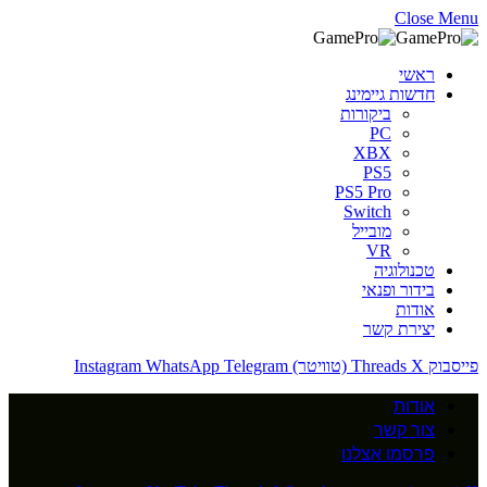
Close Menu
ראשי
חדשות גיימינג
ביקורות
PC
XBX
PS5
PS5 Pro
Switch
מובייל
VR
טכנולוגיה
בידור ופנאי
אודות
יצירת קשר
פייסבוק
X (טוויטר)
Threads
Telegram
WhatsApp
Instagram
אודות
צור קשר
פרסמו אצלנו