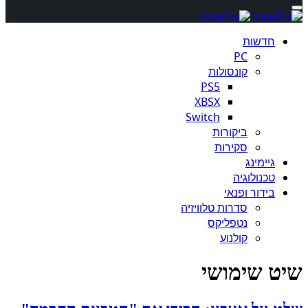
חדשות
PC
קונסולות
PS5
XBSX
Switch
ביקורות
סקירות
גיימינג
טכנולוגיה
בידור ופנאי
סדרות טלוויזיה
נטפליקס
קולנוע
שיט שימושי