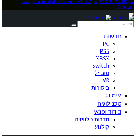
X (טוויטר)
פייסבוק
WhatsApp
Threads
YouTube
Instagram
Telegram
חדשות
PC
PS5
XBSX
Switch
מובייל
VR
ביקורות
גיימינג
טכנולוגיה
בידור ופנאי
סדרות טלוויזיה
קולנוע