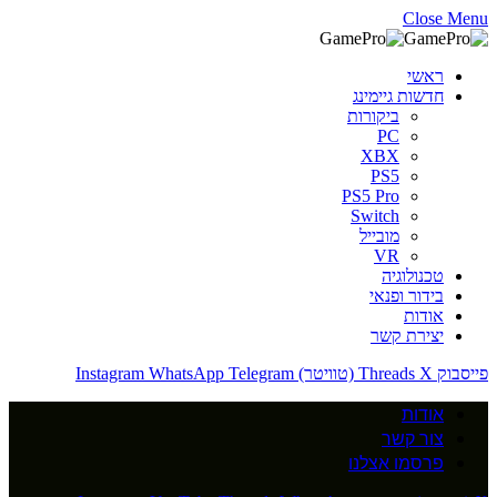
Close Menu
ראשי
חדשות גיימינג
ביקורות
PC
XBX
PS5
PS5 Pro
Switch
מובייל
VR
טכנולוגיה
בידור ופנאי
אודות
יצירת קשר
פייסבוק
X (טוויטר)
Threads
Telegram
WhatsApp
Instagram
אודות
צור קשר
פרסמו אצלנו