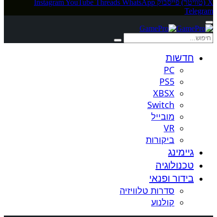
X (טוויטר)
פייסבוק
WhatsApp
Threads
YouTube
Instagram
Telegram
חדשות
PC
PS5
XBSX
Switch
מובייל
VR
ביקורות
גיימינג
טכנולוגיה
בידור ופנאי
סדרות טלוויזיה
קולנוע