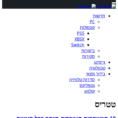
חדשות
PC
קונסולות
PS5
XBSX
Switch
ביקורות
סקירות
גיימינג
טכנולוגיה
בידור ופנאי
סדרות טלוויזיה
נטפליקס
קולנוע
טטריס