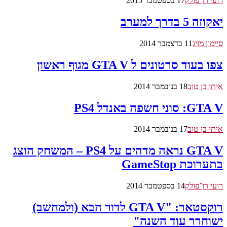
רועי רן־פולק
17 בספטמבר 2015
יאקוזה 5 בדרך למערב
סיימון מזיג
11 בדצמבר 2014
צפו בעוד סרטונים ל GTA V מגוף ראשון
איתי בן טוב
18 בנובמבר 2014
GTA V: סוני חשפה באנדל PS4
איתי בן טוב
17 בנובמבר 2014
GTA V נראה מדהים על PS4 – המשחק הוצג
בתערוכת GameStop
רועי רן־פולק
14 בספטמבר 2014
רוקסטאר: "GTA V לדור הבא (ולמחשב)
ישוחרר עוד השנה"