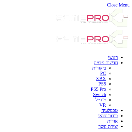
Close Menu
ראשי
חדשות גיימינג
ביקורות
PC
XBX
PS5
PS5 Pro
Switch
מובייל
VR
טכנולוגיה
בידור ופנאי
אודות
יצירת קשר