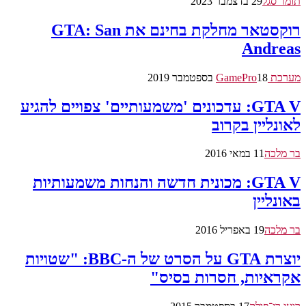
תומר סגל
29 בדצמבר 2023
רוקסטאר מחלקת בחינם את GTA: San
Andreas
מערכת GamePro
18 בספטמבר 2019
GTA V: עדכונים 'משמעותיים' צפויים להגיע
לאונליין בקרוב
בר מלכה
11 במאי 2016
GTA V: מכונית חדשה והנחות משמעותיות
באונליין
בר מלכה
19 באפריל 2016
יוצרת GTA על הסרט של ה-BBC: "שטויות
אקראיות, חסרות בסיס"