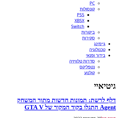
PC
קונסולות
PS5
XBSX
Switch
ביקורות
סקירות
גיימינג
טכנולוגיה
בידור ופנאי
סדרות טלוויזיה
נטפליקס
קולנוע
גיטיאיי
דלף לרשת: תמונות חדשות מתוך המשחק
Agent התגלו בקוד המקור של GTA V