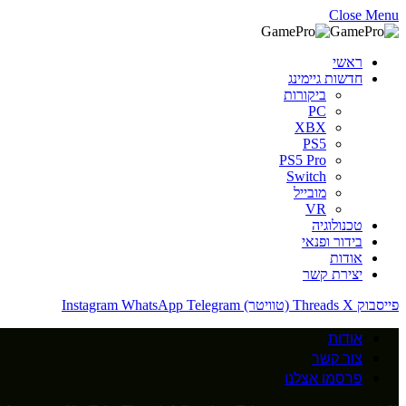
Close Menu
ראשי
חדשות גיימינג
ביקורות
PC
XBX
PS5
PS5 Pro
Switch
מובייל
VR
טכנולוגיה
בידור ופנאי
אודות
יצירת קשר
פייסבוק
X (טוויטר)
Threads
Telegram
WhatsApp
Instagram
אודות
צור קשר
פרסמו אצלנו