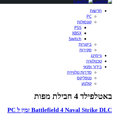
חדשות
PC
קונסולות
PS5
XBSX
Switch
ביקורות
סקירות
גיימינג
טכנולוגיה
בידור ופנאי
סדרות טלוויזיה
נטפליקס
קולנוע
באטלפילד 4 חבילת מפות
Battlefield 4 Naval Strike DLC זמין ל PC