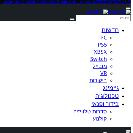
X (טוויטר)
פייסבוק
Telegram
WhatsApp
Threads
YouTube
Instagram
חדשות
PC
PS5
XBSX
Switch
מובייל
VR
ביקורות
גיימינג
טכנולוגיה
בידור ופנאי
סדרות טלוויזיה
קולנוע