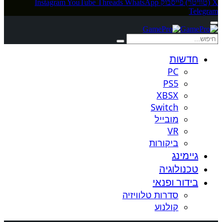
X (טוויטר)
פייסבוק
WhatsApp
Threads
YouTube
Instagram
Telegram
חדשות
PC
PS5
XBSX
Switch
מובייל
VR
ביקורות
גיימינג
טכנולוגיה
בידור ופנאי
סדרות טלוויזיה
קולנוע