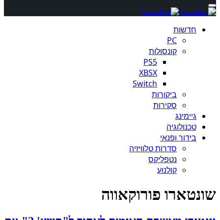
חדשות
PC
קונסולות
PS5
XBSX
Switch
ביקורות
סקירות
גיימינג
טכנולוגיה
בידור ופנאי
סדרות טלוויזיה
נטפליקס
קולנוע
שונטארו פורוקאווה