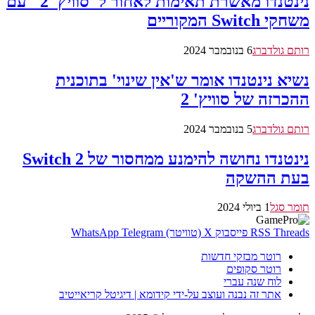
נינטנדו מאשרת תאימות לאחור ל"סוויץ' 2" עם
משחקי Switch המקוריים
רותם גולדברג
6 בנובמבר 2024
נשיא נינטנדו אומר ש'אין שינוי' בתוכנית
ההכרזה של סוויץ' 2
רותם גולדברג
5 בנובמבר 2024
נינטנדו נחושה להימנע ממחסור של Switch 2
בעת ההשקה
תומר סגל
1 ביולי 2024
Threads
RSS
פייסבוק
X (טוויטר)
Telegram
WhatsApp
רוטר מבזקי חדשות
רוטר סקופים
לוח שנה עברי
אתר זה נבנה ועוצב על-ידי קידומא | דיגיטל קריאייטיב