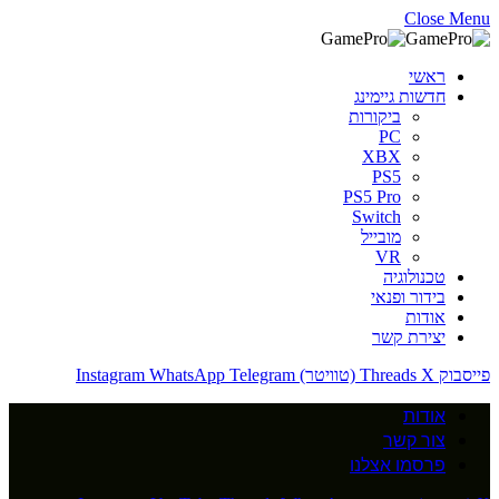
Close Menu
ראשי
חדשות גיימינג
ביקורות
PC
XBX
PS5
PS5 Pro
Switch
מובייל
VR
טכנולוגיה
בידור ופנאי
אודות
יצירת קשר
פייסבוק
X (טוויטר)
Threads
Telegram
WhatsApp
Instagram
אודות
צור קשר
פרסמו אצלנו