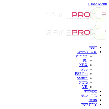
Close Menu
ראשי
חדשות גיימינג
ביקורות
PC
XBX
PS5
PS5 Pro
Switch
מובייל
VR
טכנולוגיה
בידור ופנאי
אודות
יצירת קשר