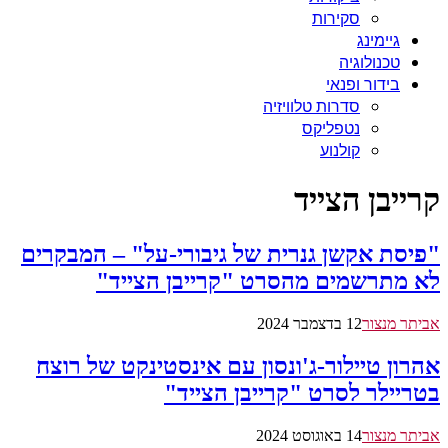
סקירות
גיימינג
טכנולוגיה
בידור ופנאי
סדרות טלוויזיה
נטפליקס
קולנוע
קרייבן הצייד
"פיסת אקשן גנרית של גיבורי-על" – המבקרים
לא מתרשמים מהסרט "קרייבן הצייד"
אביתר מנצור
12 בדצמבר 2024
אהרון טיילור-ג'ונסון עם אינסטינקט של רוצח
בטריילר לסרט "קרייבן הצייד"
אביתר מנצור
14 באוגוסט 2024