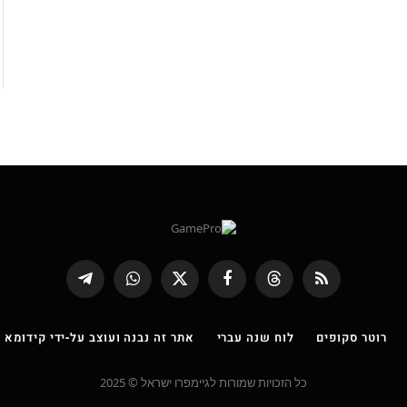
RSS
Threads
פייסבוק
X
WhatsApp
Telegram
(טוויטר)
רוטר סקופים
לוח שנה עברי
אתר זה נבנה ועוצב על-ידי קידומא |
כל הזכויות שמורות לגיימפרו ישראל © 2025