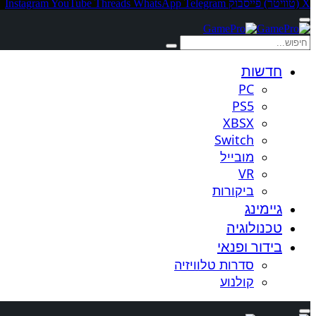
X (טוויטר)
פייסבוק
Telegram
WhatsApp
Threads
YouTube
Instagram
חדשות
PC
PS5
XBSX
Switch
מובייל
VR
ביקורות
גיימינג
טכנולוגיה
בידור ופנאי
סדרות טלוויזיה
קולנוע