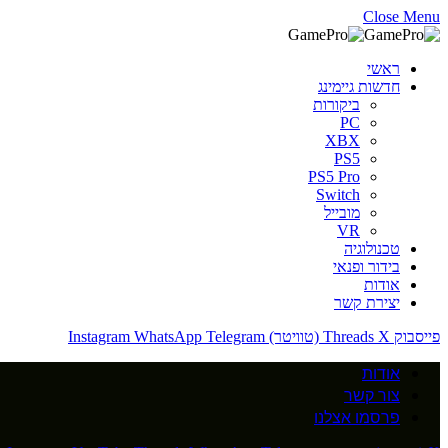
Close Menu
ראשי
חדשות גיימינג
ביקורות
PC
XBX
PS5
PS5 Pro
Switch
מובייל
VR
טכנולוגיה
בידור ופנאי
אודות
יצירת קשר
פייסבוק
X (טוויטר)
Threads
Telegram
WhatsApp
Instagram
אודות
צור קשר
פרסמו אצלנו