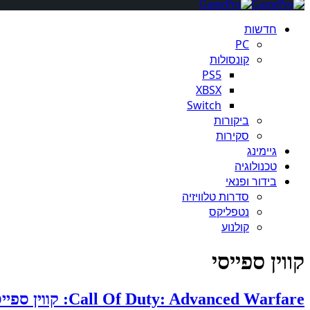
חדשות
PC
קונסולות
PS5
XBSX
Switch
ביקורות
סקירות
גיימינג
טכנולוגיה
בידור ופנאי
סדרות טלוויזיה
נטפליקס
קולנוע
קווין ספייסי
Call Of Duty: Advanced Warfare: קווין ספייסי שליט העולם