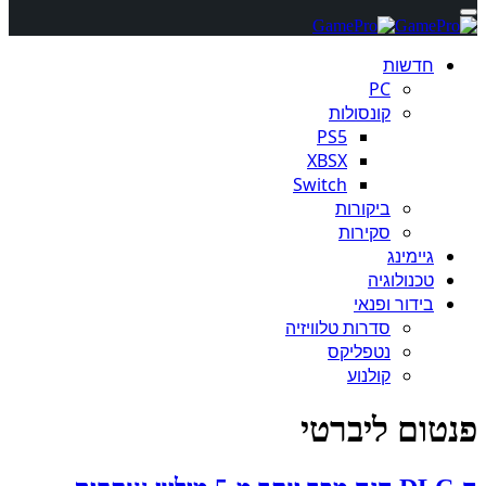
חדשות
PC
קונסולות
PS5
XBSX
Switch
ביקורות
סקירות
גיימינג
טכנולוגיה
בידור ופנאי
סדרות טלוויזיה
נטפליקס
קולנוע
פנטום ליברטי