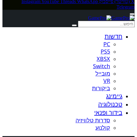
X (טוויטר)
פייסבוק
WhatsApp
Threads
YouTube
Instagram
Telegram
חדשות
PC
PS5
XBSX
Switch
מובייל
VR
ביקורות
גיימינג
טכנולוגיה
בידור ופנאי
סדרות טלוויזיה
קולנוע