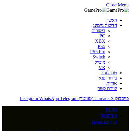
Close Menu
ראשי
חדשות גיימינג
ביקורות
PC
XBX
PS5
PS5 Pro
Switch
מובייל
VR
טכנולוגיה
בידור ופנאי
אודות
יצירת קשר
פייסבוק
X (טוויטר)
Threads
Telegram
WhatsApp
Instagram
אודות
צור קשר
פרסמו אצלנו