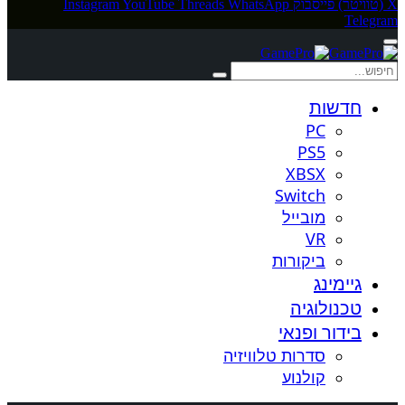
X (טוויטר)
פייסבוק
WhatsApp
Threads
YouTube
Instagram
Telegram
חדשות
PC
PS5
XBSX
Switch
מובייל
VR
ביקורות
גיימינג
טכנולוגיה
בידור ופנאי
סדרות טלוויזיה
קולנוע