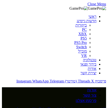
Close Menu
ראשי
חדשות גיימינג
ביקורות
PC
XBX
PS5
PS5 Pro
Switch
מובייל
VR
טכנולוגיה
בידור ופנאי
אודות
יצירת קשר
פייסבוק
X (טוויטר)
Threads
Telegram
WhatsApp
Instagram
אודות
צור קשר
פרסמו אצלנו