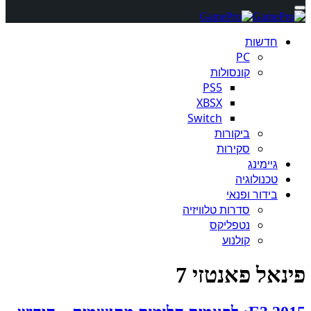
חדשות
PC
קונסולות
PS5
XBSX
Switch
ביקורות
סקירות
גיימינג
טכנולוגיה
בידור ופנאי
סדרות טלוויזיה
נטפליקס
קולנוע
פינאל פאנטזי 7