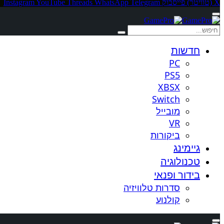
X (טוויטר)
פייסבוק
Telegram
WhatsApp
Threads
YouTube
Instagram
חדשות
PC
PS5
XBSX
Switch
מובייל
VR
ביקורות
גיימינג
טכנולוגיה
בידור ופנאי
סדרות טלוויזיה
קולנוע