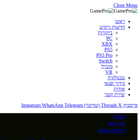
Close Menu
ראשי
חדשות גיימינג
ביקורות
PC
XBX
PS5
PS5 Pro
Switch
מובייל
VR
טכנולוגיה
בידור ופנאי
אודות
יצירת קשר
פייסבוק
X (טוויטר)
Threads
Telegram
WhatsApp
Instagram
אודות
צור קשר
פרסמו אצלנו