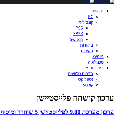
חדשות
PC
קונסולות
PS5
XBSX
Switch
ביקורות
סקירות
גיימינג
טכנולוגיה
בידור ופנאי
סדרות טלוויזיה
נטפליקס
קולנוע
עדכון קושחה פלייסטיישן
עדכון מערכת 9.00 לפלייסטיישן 5 שוחרר ומוסיף שיפורי סאונד לבקר Dual Sense ועוד