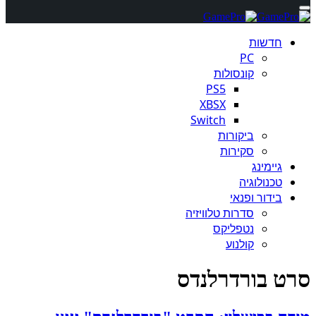
חדשות
PC
קונסולות
PS5
XBSX
Switch
ביקורות
סקירות
גיימינג
טכנולוגיה
בידור ופנאי
סדרות טלוויזיה
נטפליקס
קולנוע
סרט בורדרלנדס