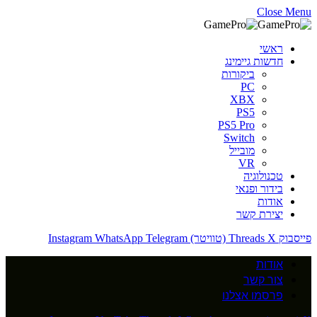
Close Menu
ראשי
חדשות גיימינג
ביקורות
PC
XBX
PS5
PS5 Pro
Switch
מובייל
VR
טכנולוגיה
בידור ופנאי
אודות
יצירת קשר
פייסבוק
X (טוויטר)
Threads
Telegram
WhatsApp
Instagram
אודות
צור קשר
פרסמו אצלנו