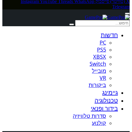
X (טוויטר)
פייסבוק
WhatsApp
Threads
YouTube
Instagram
Telegram
חדשות
PC
PS5
XBSX
Switch
מובייל
VR
ביקורות
גיימינג
טכנולוגיה
בידור ופנאי
סדרות טלוויזיה
קולנוע