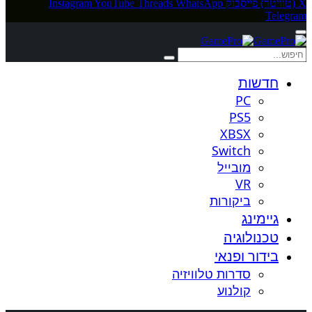
X (טוויטר)
פייסבוק
WhatsApp
Threads
YouTube
Instagram
Telegram
חדשות
PC
PS5
XBSX
Switch
מובייל
VR
ביקורות
גיימינג
טכנולוגיה
בידור ופנאי
סדרות טלוויזיה
קולנוע