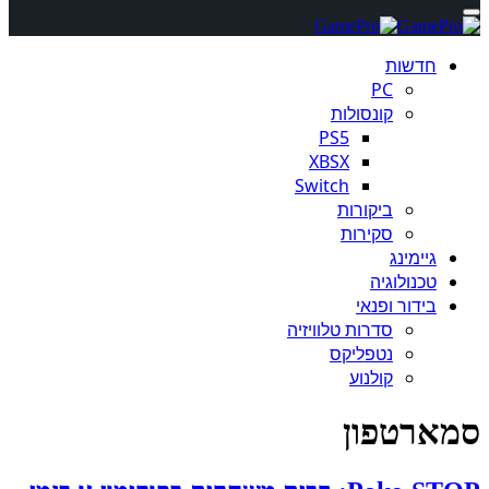
חדשות
PC
קונסולות
PS5
XBSX
Switch
ביקורות
סקירות
גיימינג
טכנולוגיה
בידור ופנאי
סדרות טלוויזיה
נטפליקס
קולנוע
סמארטפון