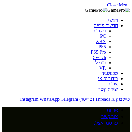
Close Menu
ראשי
חדשות גיימינג
ביקורות
PC
XBX
PS5
PS5 Pro
Switch
מובייל
VR
טכנולוגיה
בידור ופנאי
אודות
יצירת קשר
פייסבוק
X (טוויטר)
Threads
Telegram
WhatsApp
Instagram
אודות
צור קשר
פרסמו אצלנו