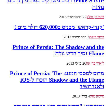
Poke-STOP: רבים משחקים בפוקימון גו בזמן
נהיגה
רועי רן־פולק
22 בספטמבר 2016
'קנדי-קראש' מכניס כ620,000 דולר ביום !
אשר רוקח
3 בספטמבר 2013
Prince of Persia: The Shadow and the
Flame נסיך חדש נולד!
ליאור בר-און
26 ביולי 2013
מדוס למסכי המגע: Prince of Persia: The
Shadow and the Flame הוכרז ל-iOS
ולאנדרואיד
סיימון מזיג
4 ביולי 2013