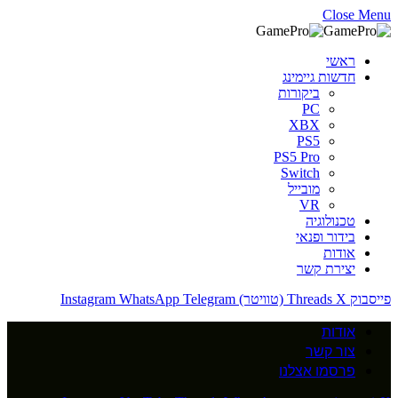
Close Menu
ראשי
חדשות גיימינג
ביקורות
PC
XBX
PS5
PS5 Pro
Switch
מובייל
VR
טכנולוגיה
בידור ופנאי
אודות
יצירת קשר
פייסבוק
X (טוויטר)
Threads
Telegram
WhatsApp
Instagram
אודות
צור קשר
פרסמו אצלנו