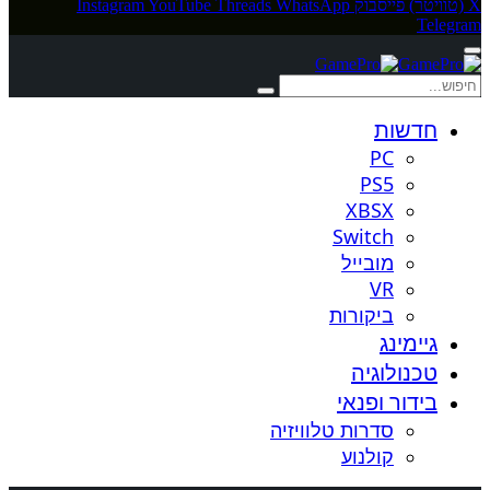
X (טוויטר)
פייסבוק
WhatsApp
Threads
YouTube
Instagram
Telegram
חדשות
PC
PS5
XBSX
Switch
מובייל
VR
ביקורות
גיימינג
טכנולוגיה
בידור ופנאי
סדרות טלוויזיה
קולנוע