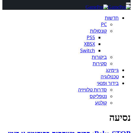
חדשות
PC
קונסולות
PS5
XBSX
Switch
ביקורות
סקירות
גיימינג
טכנולוגיה
בידור ופנאי
סדרות טלוויזיה
נטפליקס
קולנוע
נסיעה