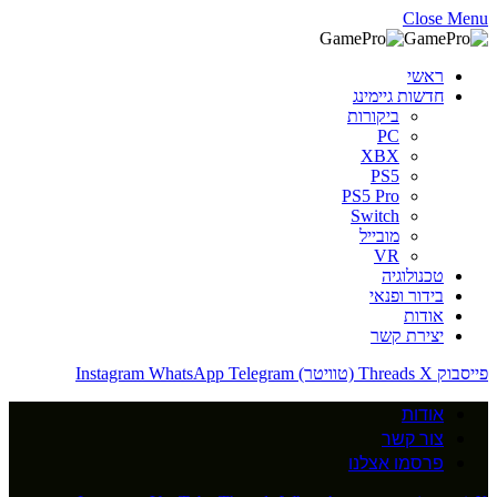
Close Menu
ראשי
חדשות גיימינג
ביקורות
PC
XBX
PS5
PS5 Pro
Switch
מובייל
VR
טכנולוגיה
בידור ופנאי
אודות
יצירת קשר
פייסבוק
X (טוויטר)
Threads
Telegram
WhatsApp
Instagram
אודות
צור קשר
פרסמו אצלנו