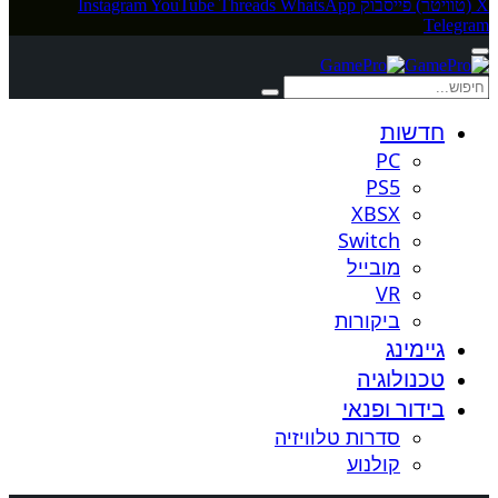
X (טוויטר)
פייסבוק
WhatsApp
Threads
YouTube
Instagram
Telegram
חדשות
PC
PS5
XBSX
Switch
מובייל
VR
ביקורות
גיימינג
טכנולוגיה
בידור ופנאי
סדרות טלוויזיה
קולנוע