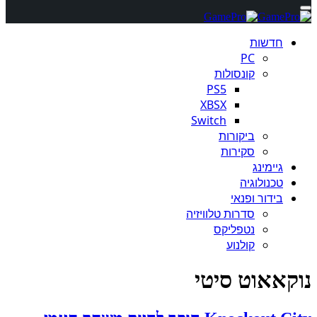
חדשות
PC
קונסולות
PS5
XBSX
Switch
ביקורות
סקירות
גיימינג
טכנולוגיה
בידור ופנאי
סדרות טלוויזיה
נטפליקס
קולנוע
נוקאאוט סיטי