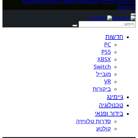
X (טוויטר)
פייסבוק
WhatsApp
Threads
YouTube
Instagram
Telegram
חדשות
PC
PS5
XBSX
Switch
מובייל
VR
ביקורות
גיימינג
טכנולוגיה
בידור ופנאי
סדרות טלוויזיה
קולנוע