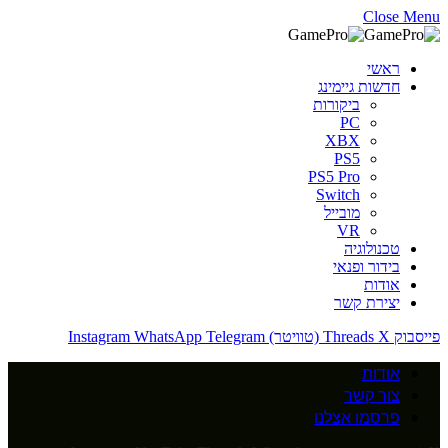
Close Menu
ראשי
חדשות גיימינג
ביקורות
PC
XBX
PS5
PS5 Pro
Switch
מובייל
VR
טכנולוגיה
בידור ופנאי
אודות
יצירת קשר
פייסבוק
X (טוויטר)
Threads
Telegram
WhatsApp
Instagram
אודות
צור קשר
פרסמו אצלנו