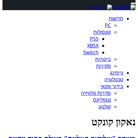
חדשות
PC
קונסולות
PS5
XBSX
Switch
ביקורות
סקירות
גיימינג
טכנולוגיה
בידור ופנאי
סדרות טלוויזיה
נטפליקס
קולנוע
נאקון קונקט