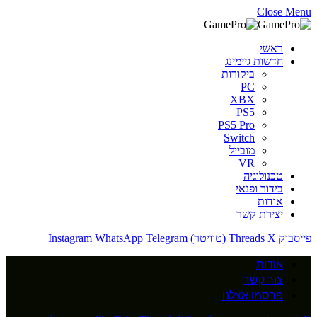
Close Menu
ראשי
חדשות גיימינג
ביקורות
PC
XBX
PS5
PS5 Pro
Switch
מובייל
VR
טכנולוגיה
בידור ופנאי
אודות
יצירת קשר
פייסבוק
X (טוויטר)
Threads
Telegram
WhatsApp
Instagram
אודות
צור קשר
פרסמו אצלנו