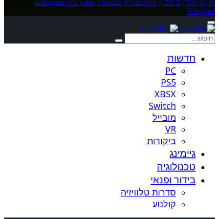
X (טוויטר)
פייסבוק
WhatsApp
Threads
YouTube
Instagram
Telegram
חדשות
PC
PS5
XBSX
Switch
מובייל
VR
ביקורות
גיימינג
טכנולוגיה
בידור ופנאי
סדרות טלוויזיה
קולנוע