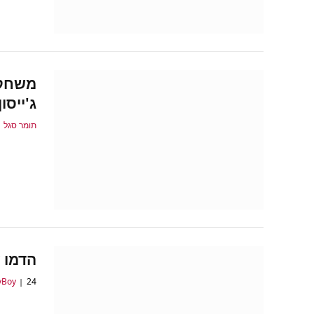
ג'ייסו
תומר סגל
הדמו של NBA 2K21 
24 באוגוסט 2020
yBoy