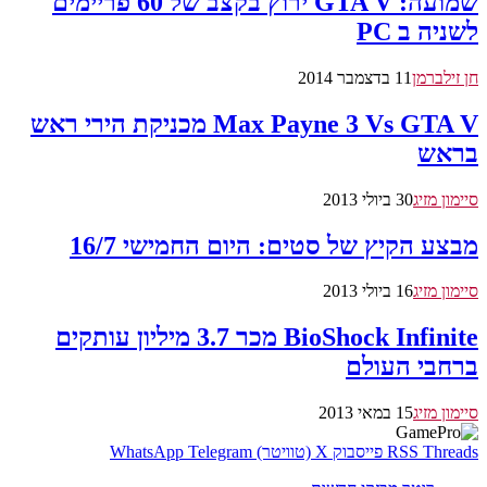
שמועה: GTA V ירוץ בקצב של 60 פריימים
לשניה ב PC
חן זילברמן
11 בדצמבר 2014
Max Payne 3 Vs GTA V מכניקת הירי ראש
בראש
סיימון מזיג
30 ביולי 2013
מבצע הקיץ של סטים: היום החמישי 16/7
סיימון מזיג
16 ביולי 2013
BioShock Infinite מכר 3.7 מיליון עותקים
ברחבי העולם
סיימון מזיג
15 במאי 2013
Threads
RSS
פייסבוק
X (טוויטר)
Telegram
WhatsApp