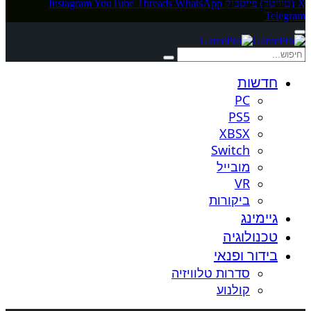
X (טוויטר)
פייסבוק
WhatsApp
Threads
YouTube
Instagram
Telegram
חדשות
PC
PS5
XBSX
Switch
מובייל
VR
ביקורות
גיימינג
טכנולוגיה
בידור ופנאי
סדרות טלוויזיה
קולנוע