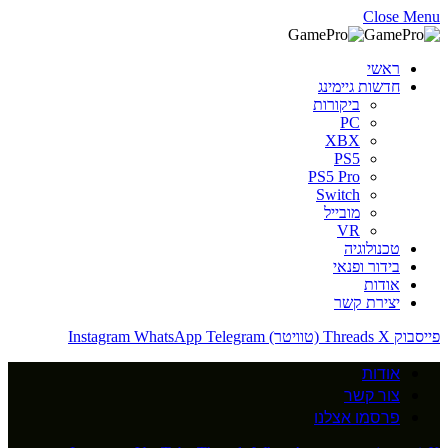
Close Menu
ראשי
חדשות גיימינג
ביקורות
PC
XBX
PS5
PS5 Pro
Switch
מובייל
VR
טכנולוגיה
בידור ופנאי
אודות
יצירת קשר
פייסבוק
X (טוויטר)
Threads
Telegram
WhatsApp
Instagram
אודות
צור קשר
פרסמו אצלנו