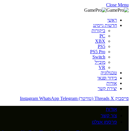
Close Menu
ראשי
חדשות גיימינג
ביקורות
PC
XBX
PS5
PS5 Pro
Switch
מובייל
VR
טכנולוגיה
בידור ופנאי
אודות
יצירת קשר
פייסבוק
X (טוויטר)
Threads
Telegram
WhatsApp
Instagram
אודות
צור קשר
פרסמו אצלנו