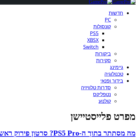
חדשות
PC
קונסולות
PS5
XBSX
Switch
ביקורות
סקירות
גיימינג
טכנולוגיה
בידור ופנאי
סדרות טלוויזיה
נטפליקס
קולנוע
מפרט פלייסטיישן
מה מסתתר בתוך ה-PS5 Pro? סרטון פירוק ראשון לקונסולה חושף את החומרה והרכיבים