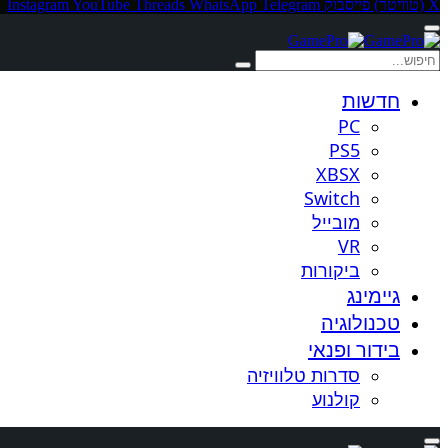
X (טוויטר)
פייסבוק
Telegram
WhatsApp
Threads
YouTube
Instagram
חדשות
PC
PS5
XBSX
Switch
מובייל
VR
ביקורות
גיימינג
טכנולוגיה
בידור ופנאי
סדרות טלוויזיה
קולנוע