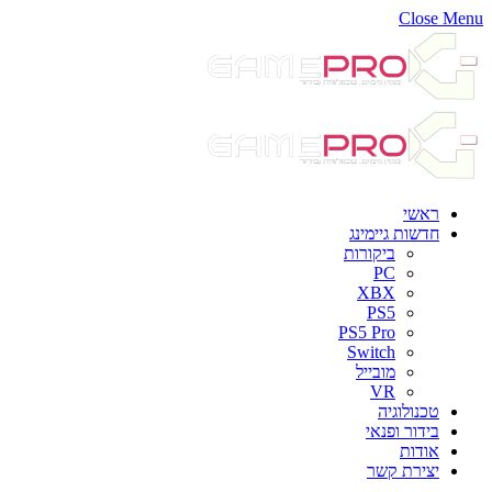
Close Menu
ראשי
חדשות גיימינג
ביקורות
PC
XBX
PS5
PS5 Pro
Switch
מובייל
VR
טכנולוגיה
בידור ופנאי
אודות
יצירת קשר