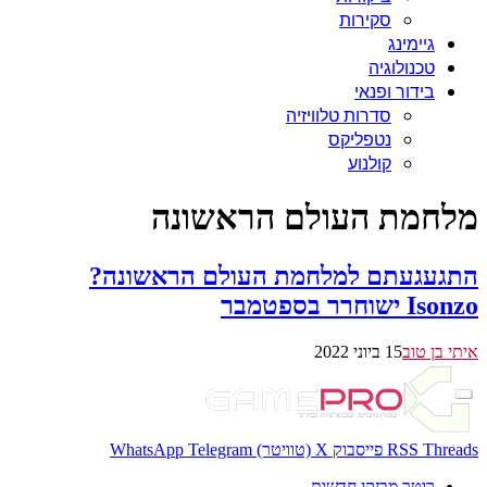
סקירות
גיימינג
טכנולוגיה
בידור ופנאי
סדרות טלוויזיה
נטפליקס
קולנוע
מלחמת העולם הראשונה
התגעגעתם למלחמת העולם הראשונה?
Isonzo ישוחרר בספטמבר
איתי בן טוב
15 ביוני 2022
Threads
RSS
פייסבוק
X (טוויטר)
Telegram
WhatsApp
רוטר מבזקי חדשות