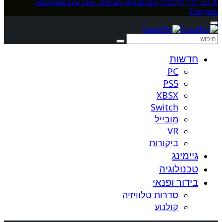
X (טוויטר)
פייסבוק
WhatsApp
Threads
YouTube
Instagram
Telegram
חדשות
PC
PS5
XBSX
Switch
מובייל
VR
ביקורות
גיימינג
טכנולוגיה
בידור ופנאי
סדרות טלוויזיה
קולנוע