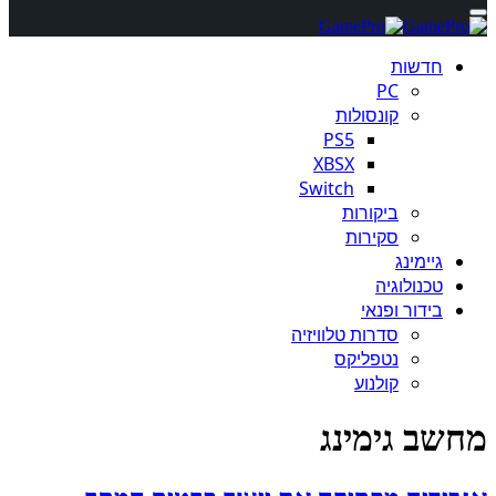
חדשות
PC
קונסולות
PS5
XBSX
Switch
ביקורות
סקירות
גיימינג
טכנולוגיה
בידור ופנאי
סדרות טלוויזיה
נטפליקס
קולנוע
מחשב גימינג