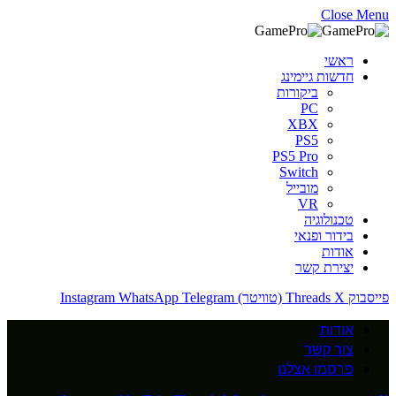
Close Menu
ראשי
חדשות גיימינג
ביקורות
PC
XBX
PS5
PS5 Pro
Switch
מובייל
VR
טכנולוגיה
בידור ופנאי
אודות
יצירת קשר
פייסבוק
X (טוויטר)
Threads
Telegram
WhatsApp
Instagram
אודות
צור קשר
פרסמו אצלנו