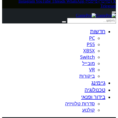
X (טוויטר)
פייסבוק
WhatsApp
Threads
YouTube
Instagram
Telegram
חדשות
PC
PS5
XBSX
Switch
מובייל
VR
ביקורות
גיימינג
טכנולוגיה
בידור ופנאי
סדרות טלוויזיה
קולנוע