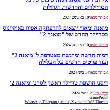
אירוע דיסני D23 2024: סיכום של כל
הטריילרים והחדשות הגדולות
אביתר מנצור
10 באוגוסט 2024
מואנה ומאווי יוצאים להרפתקה אפית באוקיינוס
בטריילר החדש של "מואנה 2" ​​
אביתר מנצור
10 באוגוסט 2024
דמות חדשה ומרגשת מצטרפת ל"מואנה 2"
ועוד פרטים חדשים על העלילה
אביתר מנצור
14 ביוני 2024
דיסני חושפת טריילר ראשון לסרט 'מואנה 2'
סיימון מזיג
29 במאי 2024
Threads
RSS
פייסבוק
X (טוויטר)
Telegram
WhatsApp