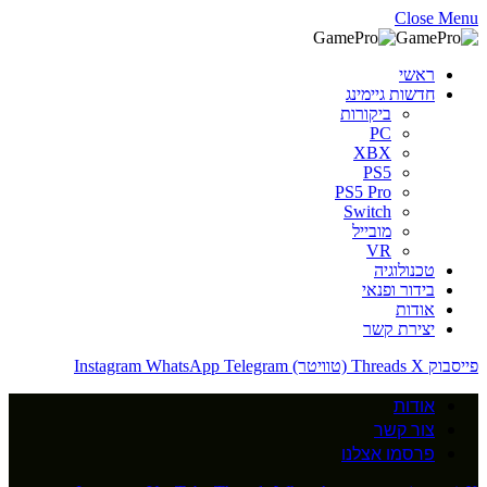
Close Menu
ראשי
חדשות גיימינג
ביקורות
PC
XBX
PS5
PS5 Pro
Switch
מובייל
VR
טכנולוגיה
בידור ופנאי
אודות
יצירת קשר
פייסבוק
X (טוויטר)
Threads
Telegram
WhatsApp
Instagram
אודות
צור קשר
פרסמו אצלנו