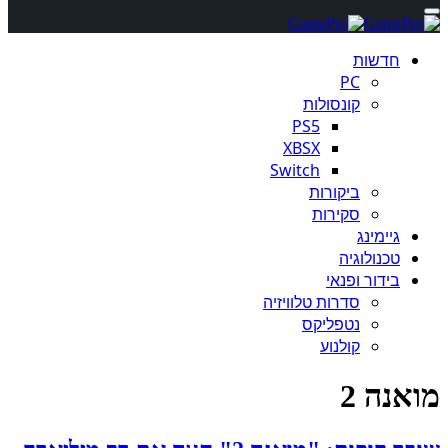
חדשות
PC
קונסולות
PS5
XBSX
Switch
ביקורות
סקירות
גיימינג
טכנולוגיה
בידור ופנאי
סדרות טלוויזיה
נטפליקס
קולנוע
מואנה 2