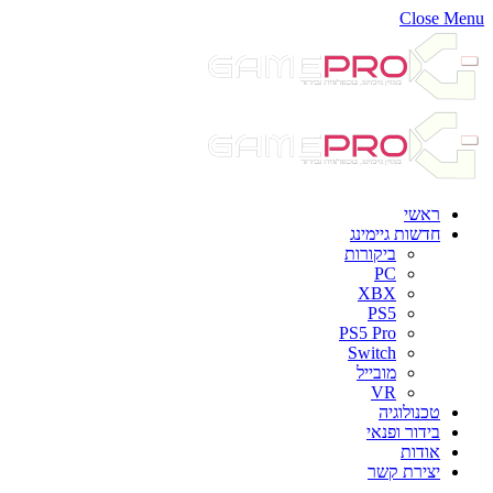
Close Menu
ראשי
חדשות גיימינג
ביקורות
PC
XBX
PS5
PS5 Pro
Switch
מובייל
VR
טכנולוגיה
בידור ופנאי
אודות
יצירת קשר