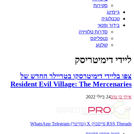
סקירות
גיימינג
טכנולוגיה
בידור ופנאי
סדרות טלוויזיה
נטפליקס
קולנוע
ליידי דימיטריסק
צפו בליידי דימיטרסקו בטריילר החדש של
Resident Evil Village: The Mercenaries
איתי בן טוב
24 ביולי 2022
Threads
RSS
פייסבוק
X (טוויטר)
Telegram
WhatsApp
רוטר מבזקי חדשות