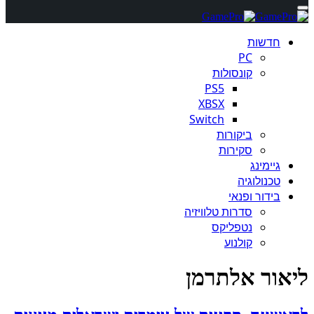
חדשות
PC
קונסולות
PS5
XBSX
Switch
ביקורות
סקירות
גיימינג
טכנולוגיה
בידור ופנאי
סדרות טלוויזיה
נטפליקס
קולנוע
ליאור אלתרמן