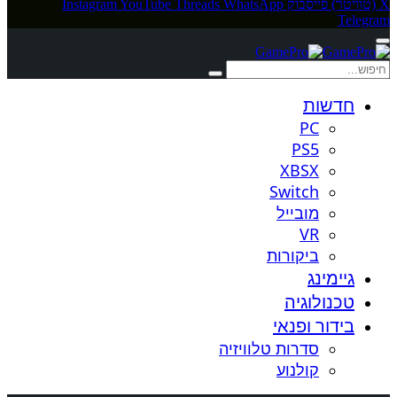
X (טוויטר)
פייסבוק
WhatsApp
Threads
YouTube
Instagram
Telegram
חדשות
PC
PS5
XBSX
Switch
מובייל
VR
ביקורות
גיימינג
טכנולוגיה
בידור ופנאי
סדרות טלוויזיה
קולנוע