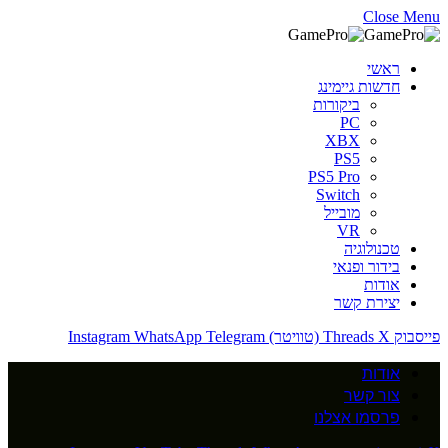
Close Menu
ראשי
חדשות גיימינג
ביקורות
PC
XBX
PS5
PS5 Pro
Switch
מובייל
VR
טכנולוגיה
בידור ופנאי
אודות
יצירת קשר
פייסבוק
X (טוויטר)
Threads
Telegram
WhatsApp
Instagram
אודות
צור קשר
פרסמו אצלנו