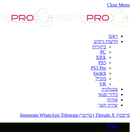
Close Menu
ראשי
חדשות גיימינג
ביקורות
PC
XBX
PS5
PS5 Pro
Switch
מובייל
VR
טכנולוגיה
בידור ופנאי
אודות
יצירת קשר
פייסבוק
X (טוויטר)
Threads
Telegram
WhatsApp
Instagram
אודות