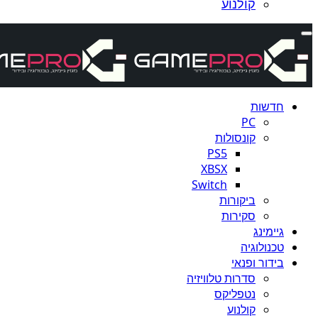
קולנוע
חדשות
PC
קונסולות
PS5
XBSX
Switch
ביקורות
סקירות
גיימינג
טכנולוגיה
בידור ופנאי
סדרות טלוויזיה
נטפליקס
קולנוע