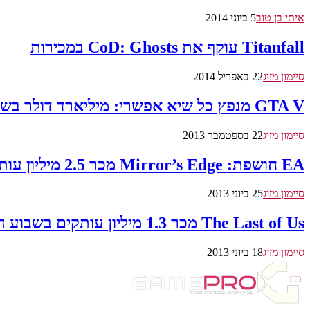
איתי בן טוב
5 ביוני 2014
Titanfall עוקף את CoD: Ghosts במכירות
סיימון מזיג
22 באפריל 2014
GTA V מנפץ כל שיא אפשרי: מיליארד דולר בשלושה ימים
סיימון מזיג
22 בספטמבר 2013
EA חושפת: Mirror’s Edge מכר 2.5 מיליון עותקים
סיימון מזיג
25 ביוני 2013
The Last of Us מכר 1.3 מיליון עותקים בשבוע הראשון. עקף את BioShock Infinite
סיימון מזיג
18 ביוני 2013