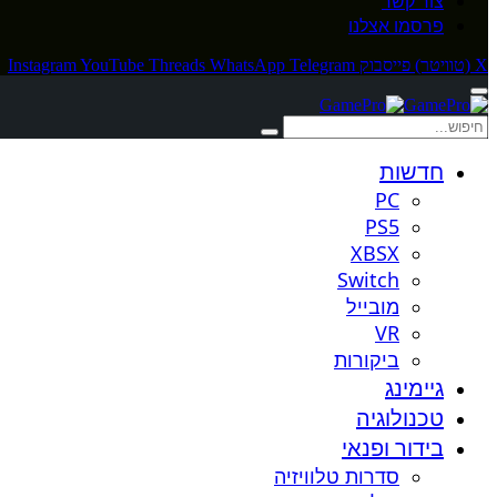
צור קשר
פרסמו אצלנו
X (טוויטר)
פייסבוק
Telegram
WhatsApp
Threads
YouTube
Instagram
חדשות
PC
PS5
XBSX
Switch
מובייל
VR
ביקורות
גיימינג
טכנולוגיה
בידור ופנאי
סדרות טלוויזיה