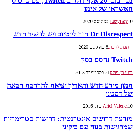
נער בזבז 20 אלף דולר ב-Twitch, עם כרטיס
האשראי של אימו
10 באוגוסט 2020
LazyBoy
Dr Disrespect חזר ליוטיוב ויש לו שיר חדש
רותם גולדברג
8 באוגוסט 2020
Twitch נחסם בסין
רועי רן־פולק
21 בספטמבר 2018
המון מידע חדש ותאריך יציאה להרחבה הבאה
של דסטני
10 ביוני 2016
Ariel Valenci
מודעת דרושים אינטרנטית: דרושות סטרימריות
שמרגישות בנוח עם ביקיני