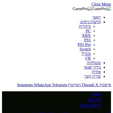
Close Menu
ראשי
חדשות גיימינג
ביקורות
PC
XBX
PS5
PS5 Pro
Switch
מובייל
VR
טכנולוגיה
בידור ופנאי
אודות
יצירת קשר
פייסבוק
X (טוויטר)
Threads
Telegram
WhatsApp
Instagram
אודות
צור קשר
פרסמו אצלנו