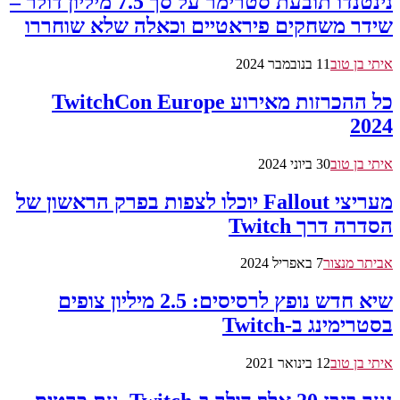
נינטנדו תובעת סטרימר על סך 7.5 מיליון דולר –
שידר משחקים פיראטיים וכאלה שלא שוחררו
איתי בן טוב
11 בנובמבר 2024
כל ההכרזות מאירוע TwitchCon Europe
2024
איתי בן טוב
30 ביוני 2024
מעריצי Fallout יוכלו לצפות בפרק הראשון של
הסדרה דרך Twitch
אביתר מנצור
7 באפריל 2024
שיא חדש נופץ לרסיסים: 2.5 מיליון צופים
בסטרימינג ב-Twitch
איתי בן טוב
12 בינואר 2021