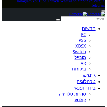
X (טוויטר)
פייסבוק
WhatsApp
Threads
YouTube
Instagram
Telegram
חדשות
PC
PS5
XBSX
Switch
מובייל
VR
ביקורות
גיימינג
טכנולוגיה
בידור ופנאי
סדרות טלוויזיה
קולנוע