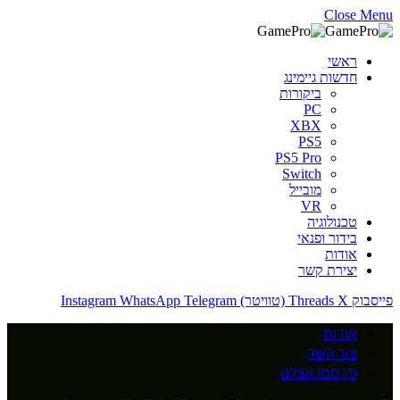
Close Menu
ראשי
חדשות גיימינג
ביקורות
PC
XBX
PS5
PS5 Pro
Switch
מובייל
VR
טכנולוגיה
בידור ופנאי
אודות
יצירת קשר
פייסבוק
X (טוויטר)
Threads
Telegram
WhatsApp
Instagram
אודות
צור קשר
פרסמו אצלנו