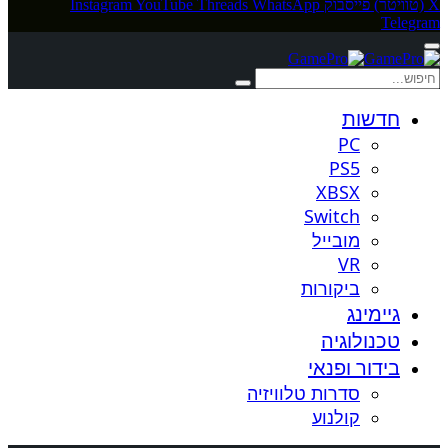
X (טוויטר)
פייסבוק
WhatsApp
Threads
YouTube
Instagram
Telegram
חדשות
PC
PS5
XBSX
Switch
מובייל
VR
ביקורות
גיימינג
טכנולוגיה
בידור ופנאי
סדרות טלוויזיה
קולנוע