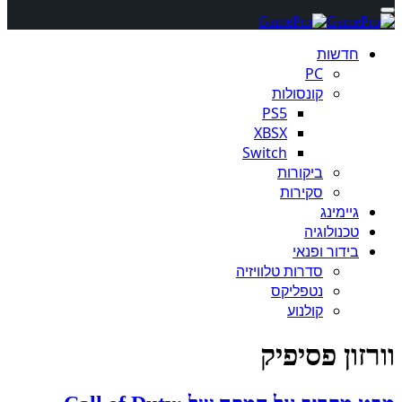
חדשות
PC
קונסולות
PS5
XBSX
Switch
ביקורות
סקירות
גיימינג
טכנולוגיה
בידור ופנאי
סדרות טלוויזיה
נטפליקס
קולנוע
וורזון פסיפיק