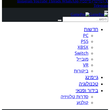
X (טוויטר)
פייסבוק
WhatsApp
Threads
YouTube
Instagram
Telegram
חדשות
PC
PS5
XBSX
Switch
מובייל
VR
ביקורות
גיימינג
טכנולוגיה
בידור ופנאי
סדרות טלוויזיה
קולנוע