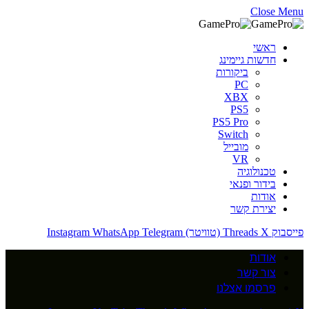
Close Menu
ראשי
חדשות גיימינג
ביקורות
PC
XBX
PS5
PS5 Pro
Switch
מובייל
VR
טכנולוגיה
בידור ופנאי
אודות
יצירת קשר
פייסבוק
X (טוויטר)
Threads
Telegram
WhatsApp
Instagram
אודות
צור קשר
פרסמו אצלנו