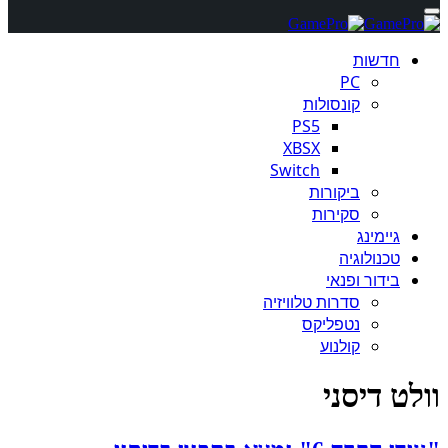
חדשות
PC
קונסולות
PS5
XBSX
Switch
ביקורות
סקירות
גיימינג
טכנולוגיה
בידור ופנאי
סדרות טלוויזיה
נטפליקס
קולנוע
וולט דיסני