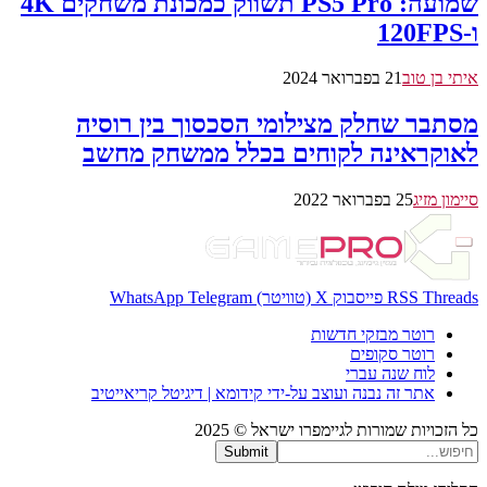
שמועה: PS5 Pro תשווק כמכונת משחקים 4K
ו-120FPS
איתי בן טוב
21 בפברואר 2024
מסתבר שחלק מצילומי הסכסוך בין רוסיה
לאוקראינה לקוחים בכלל ממשחק מחשב
סיימון מזיג
25 בפברואר 2022
Threads
RSS
פייסבוק
X (טוויטר)
Telegram
WhatsApp
רוטר מבזקי חדשות
רוטר סקופים
לוח שנה עברי
אתר זה נבנה ועוצב על-ידי קידומא | דיגיטל קריאייטיב
כל הזכויות שמורות לגיימפרו ישראל © 2025
Submit