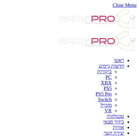
Close Menu
ראשי
חדשות גיימינג
ביקורות
PC
XBX
PS5
PS5 Pro
Switch
מובייל
VR
טכנולוגיה
בידור ופנאי
אודות
יצירת קשר