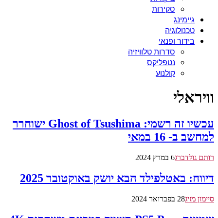
סקירות
גיימינג
טכנולוגיה
בידור ופנאי
סדרות טלוויזיה
נטפליקס
קולנוע
וויראלי
עכשיו זה רשמי: Ghost of Tsushima ישוחרר
למחשב ב- 16 במאי
רותם גולדברג
6 במרץ 2024
דיווח: באטלפילד הבא יושק באוקטובר 2025
סיימון מזיג
28 בפברואר 2024