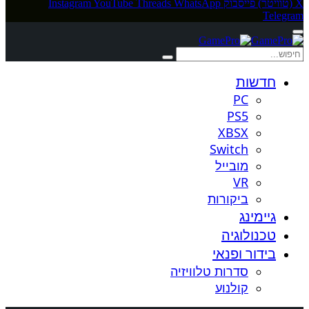
X (טוויטר)
פייסבוק
WhatsApp
Threads
YouTube
Instagram
Telegram
חדשות
PC
PS5
XBSX
Switch
מובייל
VR
ביקורות
גיימינג
טכנולוגיה
בידור ופנאי
סדרות טלוויזיה
קולנוע