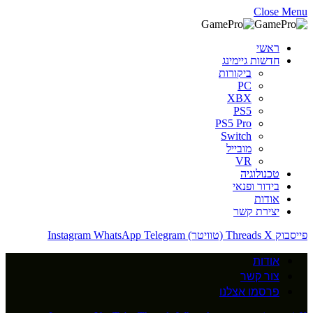
Close Menu
ראשי
חדשות גיימינג
ביקורות
PC
XBX
PS5
PS5 Pro
Switch
מובייל
VR
טכנולוגיה
בידור ופנאי
אודות
יצירת קשר
פייסבוק
X (טוויטר)
Threads
Telegram
WhatsApp
Instagram
אודות
צור קשר
פרסמו אצלנו