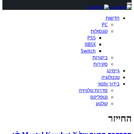
חדשות
PC
קונסולות
PS5
XBSX
Switch
ביקורות
סקירות
גיימינג
טכנולוגיה
בידור ופנאי
סדרות טלוויזיה
נטפליקס
קולנוע
החייזר